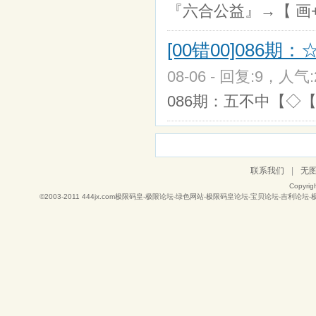
『六合公益』→【 画+
[00错00]086期
08-06 - 回复:9，人气:
086期：五不中【◇【31.
联系我们
|
无
Copyrig
©2003-2011
444jx.com极限码皇-极限论坛-绿色网站-极限码皇论坛-宝贝论坛-吉利论坛-极