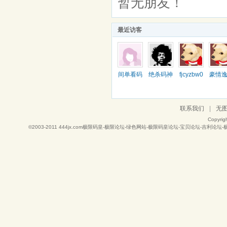
暂无朋友！
最近访客
间单看码
绝杀码神
fjcyzbw0
豪情
526
联系我们
|
无
Copyrig
©2003-2011
444jx.com极限码皇-极限论坛-绿色网站-极限码皇论坛-宝贝论坛-吉利论坛-极