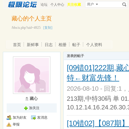
用户
论坛
个人中心
关注收藏
藏心的个人主页
/bbs/u.php?uid=4925
[复制]
首页
新鲜事
日志
相册
帖子
个人资料
发表的帖子
[09错01]222
特←财富先锋！
2026-08-10 - 回复:1
213期,中特30码 单 01.07.
藏心
10.12.14.16.24.26.30.
加关注
加为好友
发消息
[10错02]【0
举报