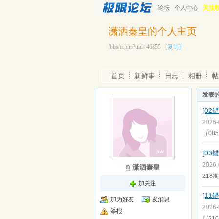
论坛
个人中心
关注
潇洒秦皇的个人主页
/bbs/u.php?uid=46355
[复制]
首页
新鲜事
日志
相册
帖
发表
[02
2026
（085
[0
2026
潇洒秦皇
218
加关注
[11
加为好友
发消息
2026
举报
〖21