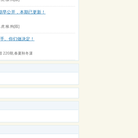
=→期期早公开，本期已更新！
虎.猴.狗[双]
是高手。你们做决定！
错 220期,春夏秋冬潇