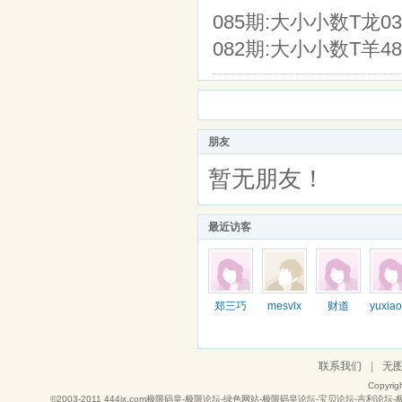
085期:大小小数T龙03
082期:大小小数T羊48
朋友
暂无朋友！
最近访客
郑三巧
mesvlx
财道
yuxia
n11
联系我们
|
无
Copyrig
©2003-2011
444jx.com极限码皇-极限论坛-绿色网站-极限码皇论坛-宝贝论坛-吉利论坛-极