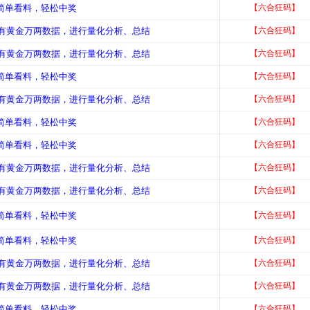
☆简单看料，轻松中奖
【六合狂码】
煌,这有黄金万两数据，进行量化分析、总结
【六合狂码】
煌,这有黄金万两数据，进行量化分析、总结
【六合狂码】
☆简单看料，轻松中奖
【六合狂码】
煌,这有黄金万两数据，进行量化分析、总结
【六合狂码】
☆简单看料，轻松中奖
【六合狂码】
☆简单看料，轻松中奖
【六合狂码】
煌,这有黄金万两数据，进行量化分析、总结
【六合狂码】
煌,这有黄金万两数据，进行量化分析、总结
【六合狂码】
☆简单看料，轻松中奖
【六合狂码】
☆简单看料，轻松中奖
【六合狂码】
煌,这有黄金万两数据，进行量化分析、总结
【六合狂码】
煌,这有黄金万两数据，进行量化分析、总结
【六合狂码】
☆简单看料，轻松中奖
【六合狂码】