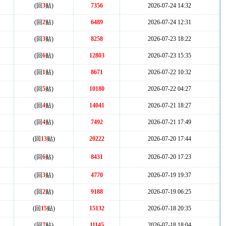
(回
3
贴)
7356
2026-07-24 14:32
(回
2
贴)
6489
2026-07-24 12:31
(回
3
贴)
8258
2026-07-23 18:22
(回
6
贴)
12803
2026-07-23 15:35
(回
1
贴)
8671
2026-07-22 10:32
(回
5
贴)
10180
2026-07-22 04:27
(回
4
贴)
14041
2026-07-21 18:27
(回
4
贴)
7492
2026-07-21 17:49
(回
13
贴)
20222
2026-07-20 17:44
(回
6
贴)
8431
2026-07-20 17:23
(回
3
贴)
4770
2026-07-19 19:37
(回
2
贴)
9188
2026-07-19 06:25
(回
15
贴)
15132
2026-07-18 20:35
(回
7
贴)
11145
2026-07-18 18:04