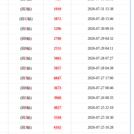
(回
2
贴)
1910
2026-07-31 15:38
(回
12
贴)
5872
2026-07-30 15:46
(回
1
贴)
5296
2026-07-30 09:16
(回
0
贴)
2700
2026-07-29 04:32
(回
0
贴)
2551
2026-07-29 04:11
(回
2
贴)
5065
2026-07-28 07:27
(回
1
贴)
5057
2026-07-28 04:38
(回
3
贴)
6847
2026-07-27 17:06
(回
0
贴)
3673
2026-07-27 00:46
(回
1
贴)
3960
2026-07-26 00:35
(回
0
贴)
4817
2026-07-25 22:10
(回
2
贴)
5544
2026-07-25 18:30
(回
3
贴)
6162
2026-07-25 16:28