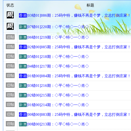
状态
标题
香港
[03错01]086期：25码中特，赚钱不再是个梦，立志打倒庄家！
新澳
[07错01]220期：◇平◇特◇一◇肖◇
新澳
[06错01]219期：◇平◇特◇一◇肖◇
香港
[02错00]085期：25码中特，赚钱不再是个梦，立志打倒庄家！
新澳
[05错01]218期：◇平◇特◇一◇肖◇
新澳
[04错01]217期：◇平◇特◇一◇肖◇
香港
[01错00]084期：25码中特，赚钱不再是个梦，立志打倒庄家！
新澳
[03错01]216期：◇平◇特◇一◇肖◇
新澳
[02错00]215期：◇平◇特◇一◇肖◇
新澳
[01错00]214期：◇平◇特◇一◇肖◇
香港
[00错00]083期：25码中特，赚钱不再是个梦，立志打倒庄家！
新澳
[00错00]213期：◇平◇特◇一◇肖◇