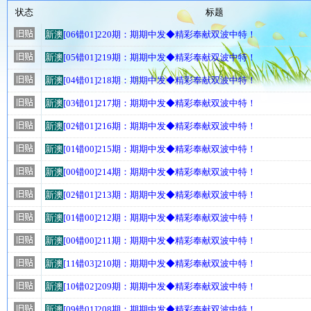
状态
标题
新澳
[06错01]220期：期期中发◆精彩奉献双波中特！
新澳
[05错01]219期：期期中发◆精彩奉献双波中特！
新澳
[04错01]218期：期期中发◆精彩奉献双波中特！
新澳
[03错01]217期：期期中发◆精彩奉献双波中特！
新澳
[02错01]216期：期期中发◆精彩奉献双波中特！
新澳
[01错00]215期：期期中发◆精彩奉献双波中特！
新澳
[00错00]214期：期期中发◆精彩奉献双波中特！
新澳
[02错01]213期：期期中发◆精彩奉献双波中特！
新澳
[01错00]212期：期期中发◆精彩奉献双波中特！
新澳
[00错00]211期：期期中发◆精彩奉献双波中特！
新澳
[11错03]210期：期期中发◆精彩奉献双波中特！
新澳
[10错02]209期：期期中发◆精彩奉献双波中特！
新澳
[09错01]208期：期期中发◆精彩奉献双波中特！