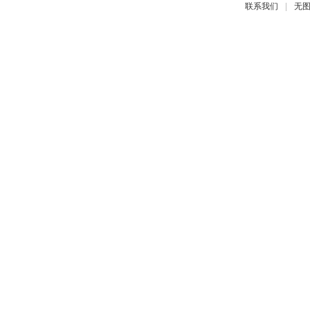
|
联系我们
无