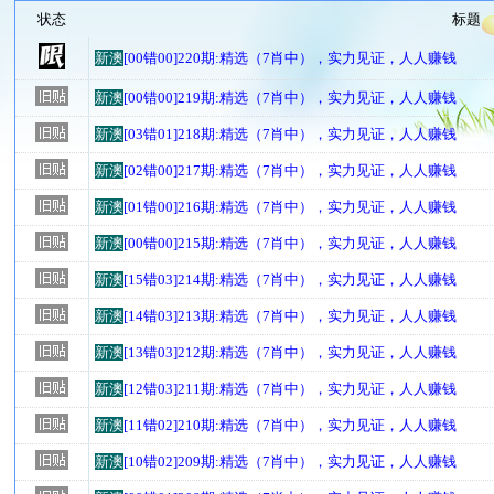
状态
标题
新澳
[00错00]220期:精选（7肖中），实力见证，人人赚钱
新澳
[00错00]219期:精选（7肖中），实力见证，人人赚钱
新澳
[03错01]218期:精选（7肖中），实力见证，人人赚钱
新澳
[02错00]217期:精选（7肖中），实力见证，人人赚钱
新澳
[01错00]216期:精选（7肖中），实力见证，人人赚钱
新澳
[00错00]215期:精选（7肖中），实力见证，人人赚钱
新澳
[15错03]214期:精选（7肖中），实力见证，人人赚钱
新澳
[14错03]213期:精选（7肖中），实力见证，人人赚钱
新澳
[13错03]212期:精选（7肖中），实力见证，人人赚钱
新澳
[12错03]211期:精选（7肖中），实力见证，人人赚钱
新澳
[11错02]210期:精选（7肖中），实力见证，人人赚钱
新澳
[10错02]209期:精选（7肖中），实力见证，人人赚钱