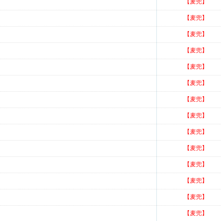
【麦兜】
【麦兜】
【麦兜】
【麦兜】
【麦兜】
【麦兜】
【麦兜】
【麦兜】
【麦兜】
【麦兜】
【麦兜】
【麦兜】
【麦兜】
【麦兜】