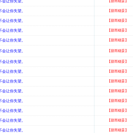
对不会让你失望。
【甜而稳妥】
对不会让你失望。
【甜而稳妥】
对不会让你失望。
【甜而稳妥】
对不会让你失望。
【甜而稳妥】
对不会让你失望。
【甜而稳妥】
对不会让你失望。
【甜而稳妥】
对不会让你失望。
【甜而稳妥】
对不会让你失望。
【甜而稳妥】
对不会让你失望。
【甜而稳妥】
对不会让你失望。
【甜而稳妥】
对不会让你失望。
【甜而稳妥】
对不会让你失望。
【甜而稳妥】
对不会让你失望。
【甜而稳妥】
对不会让你失望。
【甜而稳妥】