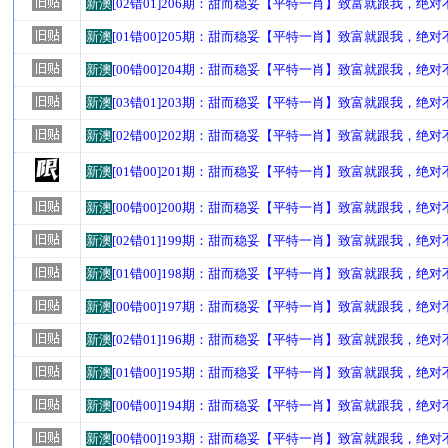
新澳
[02错01]206期：甜而稳妥【平特一肖】致富就跟我，绝
新澳
[01错00]205期：甜而稳妥【平特一肖】致富就跟我，绝
新澳
[00错00]204期：甜而稳妥【平特一肖】致富就跟我，绝
新澳
[03错01]203期：甜而稳妥【平特一肖】致富就跟我，绝
新澳
[02错00]202期：甜而稳妥【平特一肖】致富就跟我，绝
新澳
[01错00]201期：甜而稳妥【平特一肖】致富就跟我，绝
新澳
[00错00]200期：甜而稳妥【平特一肖】致富就跟我，绝
新澳
[02错01]199期：甜而稳妥【平特一肖】致富就跟我，绝
新澳
[01错00]198期：甜而稳妥【平特一肖】致富就跟我，绝
新澳
[00错00]197期：甜而稳妥【平特一肖】致富就跟我，绝
新澳
[02错01]196期：甜而稳妥【平特一肖】致富就跟我，绝
新澳
[01错00]195期：甜而稳妥【平特一肖】致富就跟我，绝
新澳
[00错00]194期：甜而稳妥【平特一肖】致富就跟我，绝
新澳
[00错00]193期：甜而稳妥【平特一肖】致富就跟我，绝