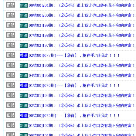
新澳
[00错00]201期：《②⑤码》跟上我让你口袋有花不完的财富！
新澳
[00错00]200期：《②⑤码》跟上我让你口袋有花不完的财富！
新澳
[08错03]199期：《②⑤码》跟上我让你口袋有花不完的财富！
新澳
[07错02]198期：《②⑤码》跟上我让你口袋有花不完的财富！
新澳
[06错02]197期：《②⑤码》跟上我让你口袋有花不完的财富！
香港
[02错00]{077期}===【⑧肖】，枪在手//跟我走！！！
新澳
[05错02]196期：《②⑤码》跟上我让你口袋有花不完的财富！
新澳
[04错01]195期：《②⑤码》跟上我让你口袋有花不完的财富！
香港
[01错00]{076期}===【⑧肖】，枪在手//跟我走！！！
新澳
[03错01]194期：《②⑤码》跟上我让你口袋有花不完的财富！
新澳
[02错01]193期：《②⑤码》跟上我让你口袋有花不完的财富！
香港
[00错00]{075期}===【⑧肖】，枪在手//跟我走！！！
新澳
[01错00]192期：《②⑤码》跟上我让你口袋有花不完的财富！
新澳
[00错00]191期：《②⑤码》跟上我让你口袋有花不完的财富！