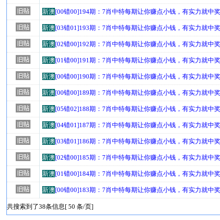
新澳
[00错00]194期：7肖中特每期让你赚点小钱，有实力就
新澳
[03错01]193期：7肖中特每期让你赚点小钱，有实力就
新澳
[02错00]192期：7肖中特每期让你赚点小钱，有实力就
新澳
[01错00]191期：7肖中特每期让你赚点小钱，有实力就
新澳
[00错00]190期：7肖中特每期让你赚点小钱，有实力就
新澳
[00错00]189期：7肖中特每期让你赚点小钱，有实力就
新澳
[05错02]188期：7肖中特每期让你赚点小钱，有实力就
新澳
[04错01]187期：7肖中特每期让你赚点小钱，有实力就
新澳
[03错01]186期：7肖中特每期让你赚点小钱，有实力就
新澳
[02错00]185期：7肖中特每期让你赚点小钱，有实力就
新澳
[01错00]184期：7肖中特每期让你赚点小钱，有实力就
新澳
[00错00]183期：7肖中特每期让你赚点小钱，有实力就
共搜索到了38条信息[ 50 条/页]