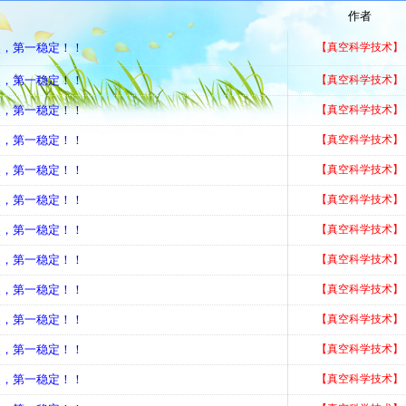
作者
中奖，第一稳定！！
【真空科学技术】
中奖，第一稳定！！
【真空科学技术】
中奖，第一稳定！！
【真空科学技术】
中奖，第一稳定！！
【真空科学技术】
中奖，第一稳定！！
【真空科学技术】
中奖，第一稳定！！
【真空科学技术】
中奖，第一稳定！！
【真空科学技术】
中奖，第一稳定！！
【真空科学技术】
中奖，第一稳定！！
【真空科学技术】
中奖，第一稳定！！
【真空科学技术】
中奖，第一稳定！！
【真空科学技术】
中奖，第一稳定！！
【真空科学技术】