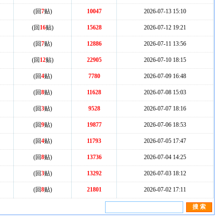
(回
7
贴)
10047
2026-07-13 15:10
(回
16
贴)
15628
2026-07-12 19:21
(回
7
贴)
12886
2026-07-11 13:56
(回
12
贴)
22905
2026-07-10 18:15
(回
4
贴)
7780
2026-07-09 16:48
(回
8
贴)
11628
2026-07-08 15:03
(回
3
贴)
9528
2026-07-07 18:16
(回
9
贴)
19877
2026-07-06 18:53
(回
4
贴)
11793
2026-07-05 17:47
(回
8
贴)
13736
2026-07-04 14:25
(回
3
贴)
13292
2026-07-03 18:12
(回
8
贴)
21801
2026-07-02 17:11