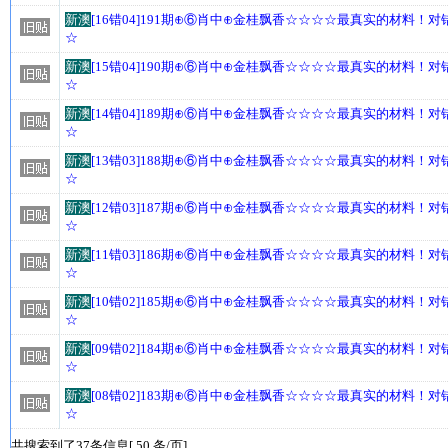
新澳
[16错04]191期⊕⑥肖中⊕金桂飘香☆☆☆☆最真实的材料！
☆
新澳
[15错04]190期⊕⑥肖中⊕金桂飘香☆☆☆☆最真实的材料！
☆
新澳
[14错04]189期⊕⑥肖中⊕金桂飘香☆☆☆☆最真实的材料！
☆
新澳
[13错03]188期⊕⑥肖中⊕金桂飘香☆☆☆☆最真实的材料！
☆
新澳
[12错03]187期⊕⑥肖中⊕金桂飘香☆☆☆☆最真实的材料！
☆
新澳
[11错03]186期⊕⑥肖中⊕金桂飘香☆☆☆☆最真实的材料！
☆
新澳
[10错02]185期⊕⑥肖中⊕金桂飘香☆☆☆☆最真实的材料！
☆
新澳
[09错02]184期⊕⑥肖中⊕金桂飘香☆☆☆☆最真实的材料！
☆
新澳
[08错02]183期⊕⑥肖中⊕金桂飘香☆☆☆☆最真实的材料！
☆
共搜索到了37条信息[ 50 条/页]