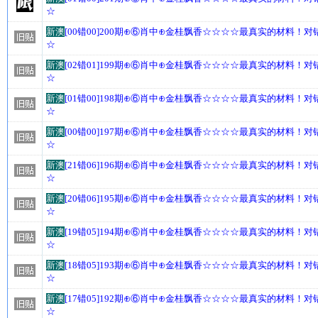
☆
新澳
[00错00]200期⊕⑥肖中⊕金桂飘香☆☆☆☆最真实的材料！
☆
新澳
[02错01]199期⊕⑥肖中⊕金桂飘香☆☆☆☆最真实的材料！
☆
新澳
[01错00]198期⊕⑥肖中⊕金桂飘香☆☆☆☆最真实的材料！
☆
新澳
[00错00]197期⊕⑥肖中⊕金桂飘香☆☆☆☆最真实的材料！
☆
新澳
[21错06]196期⊕⑥肖中⊕金桂飘香☆☆☆☆最真实的材料！
☆
新澳
[20错06]195期⊕⑥肖中⊕金桂飘香☆☆☆☆最真实的材料！
☆
新澳
[19错05]194期⊕⑥肖中⊕金桂飘香☆☆☆☆最真实的材料！
☆
新澳
[18错05]193期⊕⑥肖中⊕金桂飘香☆☆☆☆最真实的材料！
☆
新澳
[17错05]192期⊕⑥肖中⊕金桂飘香☆☆☆☆最真实的材料！
☆