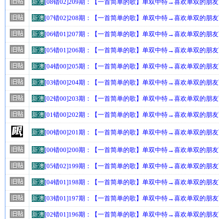
新澳
[08错02]209期：【一首简单的歌】单双中特→喜欢单双的朋
新澳
[07错02]208期：【一首简单的歌】单双中特→喜欢单双的朋
新澳
[06错01]207期：【一首简单的歌】单双中特→喜欢单双的朋
新澳
[05错01]206期：【一首简单的歌】单双中特→喜欢单双的朋
新澳
[04错00]205期：【一首简单的歌】单双中特→喜欢单双的朋
新澳
[03错00]204期：【一首简单的歌】单双中特→喜欢单双的朋
新澳
[02错00]203期：【一首简单的歌】单双中特→喜欢单双的朋
新澳
[01错00]202期：【一首简单的歌】单双中特→喜欢单双的朋
新澳
[00错00]201期：【一首简单的歌】单双中特→喜欢单双的朋
新澳
[00错00]200期：【一首简单的歌】单双中特→喜欢单双的朋
新澳
[05错02]199期：【一首简单的歌】单双中特→喜欢单双的朋
新澳
[04错01]198期：【一首简单的歌】单双中特→喜欢单双的朋
新澳
[03错01]197期：【一首简单的歌】单双中特→喜欢单双的朋
新澳
[02错01]196期：【一首简单的歌】单双中特→喜欢单双的朋