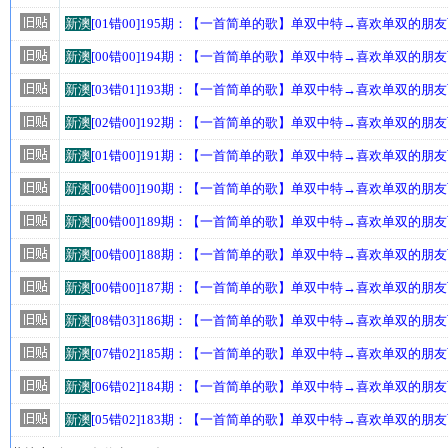
新澳
[01错00]195期：【一首简单的歌】单双中特→喜欢单双的朋
新澳
[00错00]194期：【一首简单的歌】单双中特→喜欢单双的朋
新澳
[03错01]193期：【一首简单的歌】单双中特→喜欢单双的朋
新澳
[02错00]192期：【一首简单的歌】单双中特→喜欢单双的朋
新澳
[01错00]191期：【一首简单的歌】单双中特→喜欢单双的朋
新澳
[00错00]190期：【一首简单的歌】单双中特→喜欢单双的朋
新澳
[00错00]189期：【一首简单的歌】单双中特→喜欢单双的朋
新澳
[00错00]188期：【一首简单的歌】单双中特→喜欢单双的朋
新澳
[00错00]187期：【一首简单的歌】单双中特→喜欢单双的朋
新澳
[08错03]186期：【一首简单的歌】单双中特→喜欢单双的朋
新澳
[07错02]185期：【一首简单的歌】单双中特→喜欢单双的朋
新澳
[06错02]184期：【一首简单的歌】单双中特→喜欢单双的朋
新澳
[05错02]183期：【一首简单的歌】单双中特→喜欢单双的朋