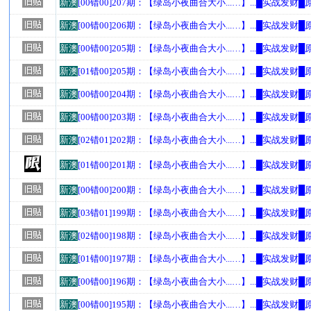
新澳
[00错00]207期：【绿岛小夜曲合大小...…】...█实战发财█原
新澳
[00错00]206期：【绿岛小夜曲合大小...…】...█实战发财█原
新澳
[00错00]205期：【绿岛小夜曲合大小...…】...█实战发财█原
新澳
[01错00]205期：【绿岛小夜曲合大小...…】...█实战发财█原
新澳
[00错00]204期：【绿岛小夜曲合大小...…】...█实战发财█原
新澳
[00错00]203期：【绿岛小夜曲合大小...…】...█实战发财█原
新澳
[02错01]202期：【绿岛小夜曲合大小...…】...█实战发财█原
新澳
[01错00]201期：【绿岛小夜曲合大小...…】...█实战发财█原
新澳
[00错00]200期：【绿岛小夜曲合大小...…】...█实战发财█原
新澳
[03错01]199期：【绿岛小夜曲合大小...…】...█实战发财█原
新澳
[02错00]198期：【绿岛小夜曲合大小...…】...█实战发财█原
新澳
[01错00]197期：【绿岛小夜曲合大小...…】...█实战发财█原
新澳
[00错00]196期：【绿岛小夜曲合大小...…】...█实战发财█原
新澳
[00错00]195期：【绿岛小夜曲合大小...…】...█实战发财█原