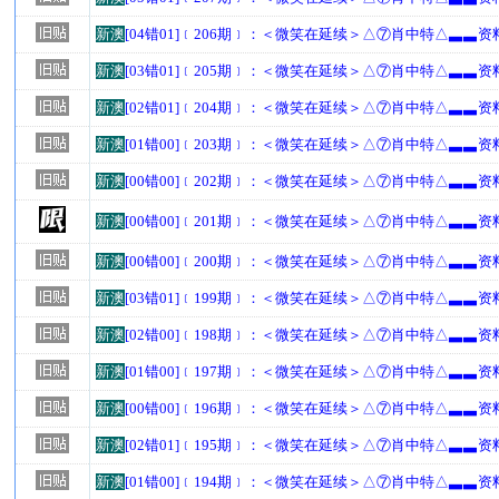
新澳
[04错01]﹝206期﹞：＜微笑在延续＞△⑦肖中特△▃▃
新澳
[03错01]﹝205期﹞：＜微笑在延续＞△⑦肖中特△▃▃
新澳
[02错01]﹝204期﹞：＜微笑在延续＞△⑦肖中特△▃▃
新澳
[01错00]﹝203期﹞：＜微笑在延续＞△⑦肖中特△▃▃
新澳
[00错00]﹝202期﹞：＜微笑在延续＞△⑦肖中特△▃▃
新澳
[00错00]﹝201期﹞：＜微笑在延续＞△⑦肖中特△▃▃
新澳
[00错00]﹝200期﹞：＜微笑在延续＞△⑦肖中特△▃▃
新澳
[03错01]﹝199期﹞：＜微笑在延续＞△⑦肖中特△▃▃
新澳
[02错00]﹝198期﹞：＜微笑在延续＞△⑦肖中特△▃▃
新澳
[01错00]﹝197期﹞：＜微笑在延续＞△⑦肖中特△▃▃
新澳
[00错00]﹝196期﹞：＜微笑在延续＞△⑦肖中特△▃▃
新澳
[02错01]﹝195期﹞：＜微笑在延续＞△⑦肖中特△▃▃
新澳
[01错00]﹝194期﹞：＜微笑在延续＞△⑦肖中特△▃▃