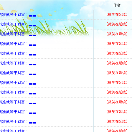
作者
资料准就等于财富！▃▃
【微笑在延续】
资料准就等于财富！▃▃
【微笑在延续】
资料准就等于财富！▃▃
【微笑在延续】
资料准就等于财富！▃▃
【微笑在延续】
资料准就等于财富！▃▃
【微笑在延续】
资料准就等于财富！▃▃
【微笑在延续】
资料准就等于财富！▃▃
【微笑在延续】
资料准就等于财富！▃▃
【微笑在延续】
资料准就等于财富！▃▃
【微笑在延续】
资料准就等于财富！▃▃
【微笑在延续】
资料准就等于财富！▃▃
【微笑在延续】
资料准就等于财富！▃▃
【微笑在延续】
资料准就等于财富！▃▃
【微笑在延续】