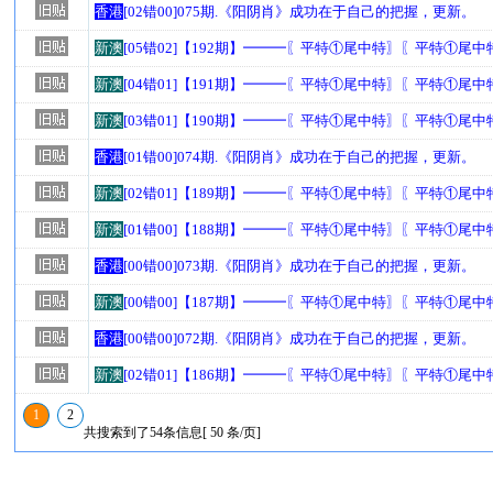
香港
[02错00]075期.《阳阴肖》成功在于自己的把握，更新。
新澳
[05错02]【192期】━━━〖平特①尾中特〗〖平特①
新澳
[04错01]【191期】━━━〖平特①尾中特〗〖平特①
新澳
[03错01]【190期】━━━〖平特①尾中特〗〖平特①
香港
[01错00]074期.《阳阴肖》成功在于自己的把握，更新。
新澳
[02错01]【189期】━━━〖平特①尾中特〗〖平特①
新澳
[01错00]【188期】━━━〖平特①尾中特〗〖平特①
香港
[00错00]073期.《阳阴肖》成功在于自己的把握，更新。
新澳
[00错00]【187期】━━━〖平特①尾中特〗〖平特①
香港
[00错00]072期.《阳阴肖》成功在于自己的把握，更新。
新澳
[02错01]【186期】━━━〖平特①尾中特〗〖平特①
1
2
共搜索到了54条信息[ 50 条/页]