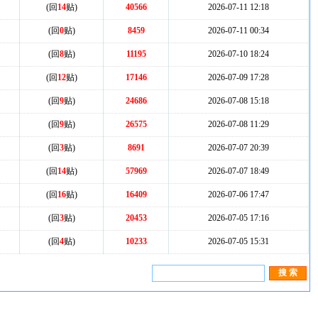
(回
14
贴)
40566
2026-07-11 12:18
(回
0
贴)
8459
2026-07-11 00:34
(回
8
贴)
11195
2026-07-10 18:24
(回
12
贴)
17146
2026-07-09 17:28
(回
9
贴)
24686
2026-07-08 15:18
(回
9
贴)
26575
2026-07-08 11:29
(回
3
贴)
8691
2026-07-07 20:39
(回
14
贴)
57969
2026-07-07 18:49
(回
16
贴)
16409
2026-07-06 17:47
(回
3
贴)
20453
2026-07-05 17:16
(回
4
贴)
10233
2026-07-05 15:31