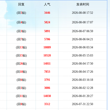
回复
人气
发表时间
(回
5
贴)
3446
2026-08-08 17:52
(回
4
贴)
5824
2026-08-08 17:07
(回
3
贴)
5891
2026-08-07 06:59
(回
7
贴)
5706
2026-08-06 04:21
(回
13
贴)
10889
2026-08-06 03:34
(回
15
贴)
10520
2026-08-05 15:03
(回
26
贴)
14811
2026-08-04 17:50
(回
18
贴)
7853
2026-08-04 17:26
(回
6
贴)
3791
2026-08-03 16:18
(回
1
贴)
3086
2026-08-02 12:28
(回
11
贴)
14038
2026-08-01 20:27
(回
0
贴)
3512
2026-07-31 22:50