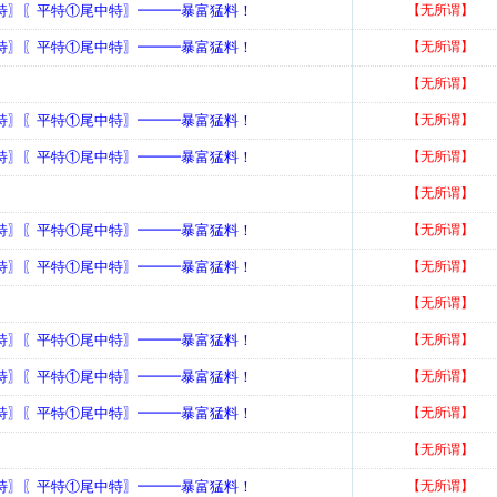
尾中特〗〖平特①尾中特〗━━━暴富猛料！
【无所谓】
尾中特〗〖平特①尾中特〗━━━暴富猛料！
【无所谓】
【无所谓】
尾中特〗〖平特①尾中特〗━━━暴富猛料！
【无所谓】
尾中特〗〖平特①尾中特〗━━━暴富猛料！
【无所谓】
【无所谓】
尾中特〗〖平特①尾中特〗━━━暴富猛料！
【无所谓】
尾中特〗〖平特①尾中特〗━━━暴富猛料！
【无所谓】
【无所谓】
尾中特〗〖平特①尾中特〗━━━暴富猛料！
【无所谓】
尾中特〗〖平特①尾中特〗━━━暴富猛料！
【无所谓】
尾中特〗〖平特①尾中特〗━━━暴富猛料！
【无所谓】
【无所谓】
尾中特〗〖平特①尾中特〗━━━暴富猛料！
【无所谓】