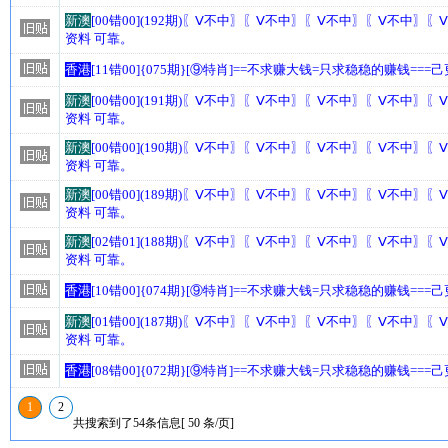
新澳
[00错00](192期)〖Ⅴ不中〗〖Ⅴ不中〗〖Ⅴ不中〗〖Ⅴ不中〗
资料 可靠。
香港
[11错00]{075期}[⑨特肖]==不求赚大钱=只求稳稳的赚钱===
新澳
[00错00](191期)〖Ⅴ不中〗〖Ⅴ不中〗〖Ⅴ不中〗〖Ⅴ不中〗
资料 可靠。
新澳
[00错00](190期)〖Ⅴ不中〗〖Ⅴ不中〗〖Ⅴ不中〗〖Ⅴ不中〗
资料 可靠。
新澳
[00错00](189期)〖Ⅴ不中〗〖Ⅴ不中〗〖Ⅴ不中〗〖Ⅴ不中〗
资料 可靠。
新澳
[02错01](188期)〖Ⅴ不中〗〖Ⅴ不中〗〖Ⅴ不中〗〖Ⅴ不中〗
资料 可靠。
香港
[10错00]{074期}[⑨特肖]==不求赚大钱=只求稳稳的赚钱===
新澳
[01错00](187期)〖Ⅴ不中〗〖Ⅴ不中〗〖Ⅴ不中〗〖Ⅴ不中〗
资料 可靠。
香港
[08错00]{072期}[⑨特肖]==不求赚大钱=只求稳稳的赚钱===
1
2
共搜索到了54条信息[ 50 条/页]