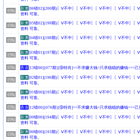
新澳
[06错02](200期)〖Ⅴ不中〗〖Ⅴ不中〗〖Ⅴ不中〗〖Ⅴ不中〗
资料 可靠。
新澳
[05错02](199期)〖Ⅴ不中〗〖Ⅴ不中〗〖Ⅴ不中〗〖Ⅴ不中〗
资料 可靠。
新澳
[04错01](198期)〖Ⅴ不中〗〖Ⅴ不中〗〖Ⅴ不中〗〖Ⅴ不中〗
资料 可靠。
新澳
[03错01](197期)〖Ⅴ不中〗〖Ⅴ不中〗〖Ⅴ不中〗〖Ⅴ不中〗
资料 可靠。
香港
[13错00]{077期}[⑨特肖]==不求赚大钱=只求稳稳的赚钱===
新澳
[02错01](196期)〖Ⅴ不中〗〖Ⅴ不中〗〖Ⅴ不中〗〖Ⅴ不中〗
资料 可靠。
新澳
[01错00](195期)〖Ⅴ不中〗〖Ⅴ不中〗〖Ⅴ不中〗〖Ⅴ不中〗
资料 可靠。
香港
[12错00]{076期}[⑨特肖]==不求赚大钱=只求稳稳的赚钱===
新澳
[00错00](194期)〖Ⅴ不中〗〖Ⅴ不中〗〖Ⅴ不中〗〖Ⅴ不中〗
资料 可靠。
新澳
[00错00](193期)〖Ⅴ不中〗〖Ⅴ不中〗〖Ⅴ不中〗〖Ⅴ不中〗
资料 可靠。