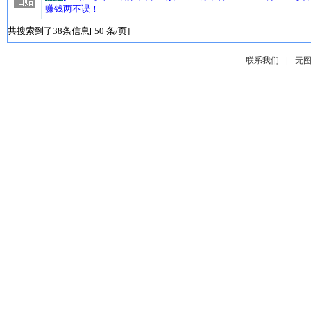
赚钱两不误！
共搜索到了38条信息[ 50 条/页]
|
联系我们
无