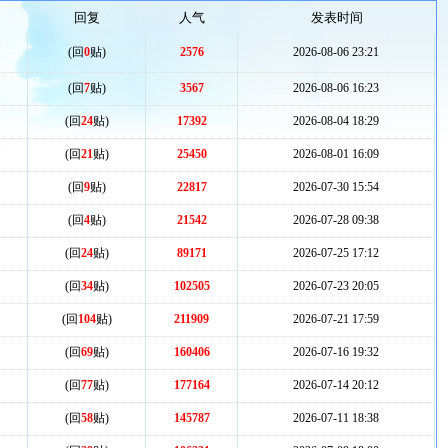
回复
人气
发表时间
(回
0
贴)
2576
2026-08-06 23:21
(回
7
贴)
3567
2026-08-06 16:23
(回
24
贴)
17392
2026-08-04 18:29
(回
21
贴)
25450
2026-08-01 16:09
(回
9
贴)
22817
2026-07-30 15:54
(回
4
贴)
21542
2026-07-28 09:38
(回
24
贴)
89171
2026-07-25 17:12
(回
34
贴)
102505
2026-07-23 20:05
(回
104
贴)
211909
2026-07-21 17:59
(回
69
贴)
160406
2026-07-16 19:32
(回
77
贴)
177164
2026-07-14 20:12
(回
58
贴)
145787
2026-07-11 18:38