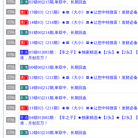
新澳
[02错00]215期,单双中。长期回血
澳门
[15错03]《215期》★〓《大小》〓★让您中特致富！发财必
澳门
[14错03]《214期》★〓《大小》〓★让您中特致富！发财必
新澳
[01错00]214期,单双中。长期回血
澳门
[13错02]《213期》★〓《大小》〓★让您中特致富！发财必
香港
[05错01]083期：【车之子】★独家精选★【2头】★【2头】
准，月创百万！
新澳
[00错00]213期,单双中。长期回血
澳门
[12错02]《212期》★〓《大小》〓★让您中特致富！发财必
新澳
[14错04]212期,单双中。长期回血
新澳
[13错03]211期,单双中。长期回血
澳门
[11错02]《211期》★〓《大小》〓★让您中特致富！发财必
香港
[04错01]082期：【车之子】★独家精选★【2头】★【2头】
准，月创百万！
新澳
[12错03]210期,单双中。长期回血