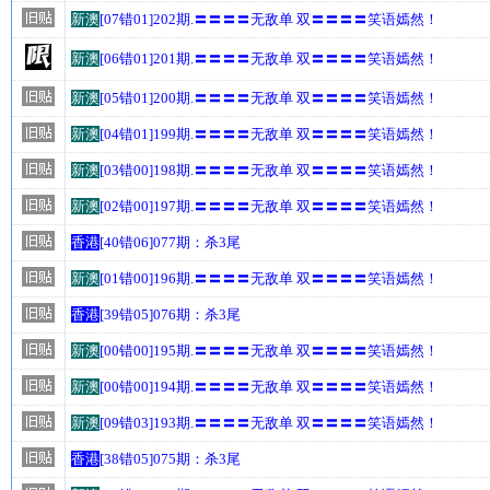
新澳
[07错01]202期.〓〓〓〓无敌单 双〓〓〓〓笑语嫣然！
新澳
[06错01]201期.〓〓〓〓无敌单 双〓〓〓〓笑语嫣然！
新澳
[05错01]200期.〓〓〓〓无敌单 双〓〓〓〓笑语嫣然！
新澳
[04错01]199期.〓〓〓〓无敌单 双〓〓〓〓笑语嫣然！
新澳
[03错00]198期.〓〓〓〓无敌单 双〓〓〓〓笑语嫣然！
新澳
[02错00]197期.〓〓〓〓无敌单 双〓〓〓〓笑语嫣然！
香港
[40错06]077期：杀3尾
新澳
[01错00]196期.〓〓〓〓无敌单 双〓〓〓〓笑语嫣然！
香港
[39错05]076期：杀3尾
新澳
[00错00]195期.〓〓〓〓无敌单 双〓〓〓〓笑语嫣然！
新澳
[00错00]194期.〓〓〓〓无敌单 双〓〓〓〓笑语嫣然！
新澳
[09错03]193期.〓〓〓〓无敌单 双〓〓〓〓笑语嫣然！
香港
[38错05]075期：杀3尾