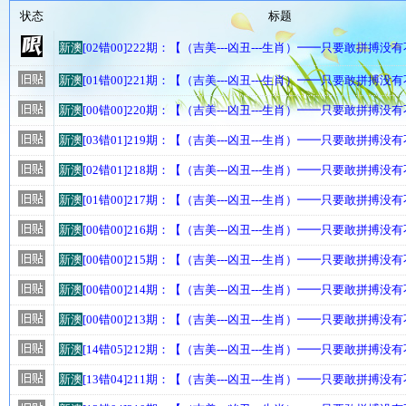
状态
标题
新澳
[02错00]222期：【（吉美---凶丑---生肖）━━只要敢拼搏没
新澳
[01错00]221期：【（吉美---凶丑---生肖）━━只要敢拼搏没
新澳
[00错00]220期：【（吉美---凶丑---生肖）━━只要敢拼搏没
新澳
[03错01]219期：【（吉美---凶丑---生肖）━━只要敢拼搏没
新澳
[02错01]218期：【（吉美---凶丑---生肖）━━只要敢拼搏没
新澳
[01错00]217期：【（吉美---凶丑---生肖）━━只要敢拼搏没
新澳
[00错00]216期：【（吉美---凶丑---生肖）━━只要敢拼搏没
新澳
[00错00]215期：【（吉美---凶丑---生肖）━━只要敢拼搏没
新澳
[00错00]214期：【（吉美---凶丑---生肖）━━只要敢拼搏没
新澳
[00错00]213期：【（吉美---凶丑---生肖）━━只要敢拼搏没
新澳
[14错05]212期：【（吉美---凶丑---生肖）━━只要敢拼搏没
新澳
[13错04]211期：【（吉美---凶丑---生肖）━━只要敢拼搏没