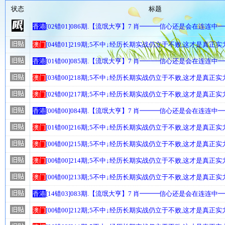
状态
标题
香港
[02错01]086期.【流氓大亨】7 肖━━━信心还是会在连连中
澳门
[04错01]219期;5不中↓经历长期实战仍立于不败,这才是真正
香港
[01错00]085期.【流氓大亨】7 肖━━━信心还是会在连连中
澳门
[03错00]218期;5不中↓经历长期实战仍立于不败,这才是真正
澳门
[02错00]217期;5不中↓经历长期实战仍立于不败,这才是真正
香港
[00错00]084期.【流氓大亨】7 肖━━━信心还是会在连连中
澳门
[01错00]216期;5不中↓经历长期实战仍立于不败,这才是真正
澳门
[00错00]215期;5不中↓经历长期实战仍立于不败,这才是真正
澳门
[00错00]214期;5不中↓经历长期实战仍立于不败,这才是真正
澳门
[00错00]213期;5不中↓经历长期实战仍立于不败,这才是真正
香港
[14错03]083期.【流氓大亨】7 肖━━━信心还是会在连连中
澳门
[00错00]212期;5不中↓经历长期实战仍立于不败,这才是真正