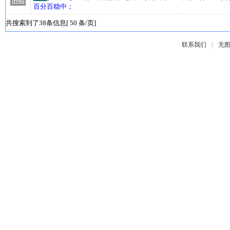
百分百稳中；
共搜索到了38条信息[ 50 条/页]
|
联系我们
无