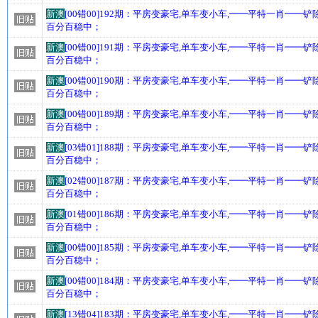
新澳
[00错00]192期：平房变豪宅,单车变小车,━━平特一肖━━
百分百稳中；
新澳
[00错00]191期：平房变豪宅,单车变小车,━━平特一肖━━
百分百稳中；
新澳
[00错00]190期：平房变豪宅,单车变小车,━━平特一肖━━
百分百稳中；
新澳
[00错00]189期：平房变豪宅,单车变小车,━━平特一肖━━
百分百稳中；
新澳
[03错01]188期：平房变豪宅,单车变小车,━━平特一肖━━
百分百稳中；
新澳
[02错00]187期：平房变豪宅,单车变小车,━━平特一肖━━
百分百稳中；
新澳
[01错00]186期：平房变豪宅,单车变小车,━━平特一肖━━
百分百稳中；
新澳
[00错00]185期：平房变豪宅,单车变小车,━━平特一肖━━
百分百稳中；
新澳
[00错00]184期：平房变豪宅,单车变小车,━━平特一肖━━
百分百稳中；
新澳
[13错04]183期：平房变豪宅,单车变小车,━━平特一肖━━