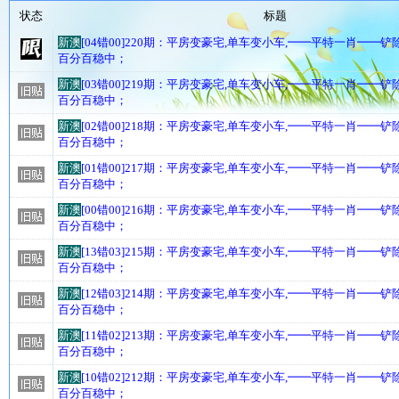
状态
标题
新澳
[04错00]220期：平房变豪宅,单车变小车,━━平特一肖━━
百分百稳中；
新澳
[03错00]219期：平房变豪宅,单车变小车,━━平特一肖━━
百分百稳中；
新澳
[02错00]218期：平房变豪宅,单车变小车,━━平特一肖━━
百分百稳中；
新澳
[01错00]217期：平房变豪宅,单车变小车,━━平特一肖━━
百分百稳中；
新澳
[00错00]216期：平房变豪宅,单车变小车,━━平特一肖━━
百分百稳中；
新澳
[13错03]215期：平房变豪宅,单车变小车,━━平特一肖━━
百分百稳中；
新澳
[12错03]214期：平房变豪宅,单车变小车,━━平特一肖━━
百分百稳中；
新澳
[11错02]213期：平房变豪宅,单车变小车,━━平特一肖━━
百分百稳中；
新澳
[10错02]212期：平房变豪宅,单车变小车,━━平特一肖━━
百分百稳中；