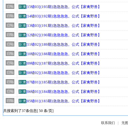
新澳
[15错03]{193期}急急急急。公式【家禽野兽】
新澳
[14错03]{192期}急急急急。公式【家禽野兽】
新澳
[13错03]{191期}急急急急。公式【家禽野兽】
新澳
[12错02]{190期}急急急急。公式【家禽野兽】
新澳
[11错02]{189期}急急急急。公式【家禽野兽】
新澳
[10错02]{188期}急急急急。公式【家禽野兽】
新澳
[09错02]{187期}急急急急。公式【家禽野兽】
新澳
[08错02]{186期}急急急急。公式【家禽野兽】
新澳
[07错01]{185期}急急急急。公式【家禽野兽】
新澳
[06错01]{184期}急急急急。公式【家禽野兽】
新澳
[05错01]{183期}急急急急。公式【家禽野兽】
共搜索到了37条信息[ 50 条/页]
|
联系我们
无