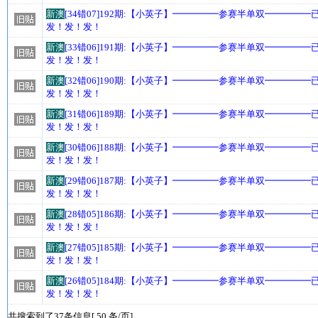
新澳
[34错07]192期:【小英子】━━━━━参赛半单双━━━━
发！发！发！
新澳
[33错06]191期:【小英子】━━━━━参赛半单双━━━━
发！发！发！
新澳
[32错06]190期:【小英子】━━━━━参赛半单双━━━━
发！发！发！
新澳
[31错06]189期:【小英子】━━━━━参赛半单双━━━━
发！发！发！
新澳
[30错06]188期:【小英子】━━━━━参赛半单双━━━━
发！发！发！
新澳
[29错06]187期:【小英子】━━━━━参赛半单双━━━━
发！发！发！
新澳
[28错05]186期:【小英子】━━━━━参赛半单双━━━━
发！发！发！
新澳
[27错05]185期:【小英子】━━━━━参赛半单双━━━━
发！发！发！
新澳
[26错05]184期:【小英子】━━━━━参赛半单双━━━━
发！发！发！
共搜索到了37条信息[ 50 条/页]