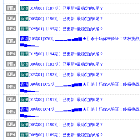
新澳
[01错00]〔197期〕已更新=最稳定的6尾？
新澳
[00错00]〔196期〕已更新=最稳定的6尾？
新澳
[02错01]〔195期〕已更新=最稳定的6尾？
香港
[10错01]076期.▁▁▂▃▄▆▇★〖杀十码你来验证！终极挑
▆▄▃▂▁
新澳
[01错00]〔194期〕已更新=最稳定的6尾？
新澳
[00错00]〔193期〕已更新=最稳定的6尾？
新澳
[02错01]〔192期〕已更新=最稳定的6尾？
香港
[09错01]075期.▁▁▂▃▄▆▇★〖杀十码你来验证！终极挑
▆▄▃▂▁
新澳
[01错00]〔191期〕已更新=最稳定的6尾？
香港
[08错00]074期.▁▁▂▃▄▆▇★〖杀十码你来验证！终极挑
▆▄▃▂▁
新澳
[00错00]〔190期〕已更新=最稳定的6尾？
新澳
[00错00]〔189期〕已更新=最稳定的6尾？