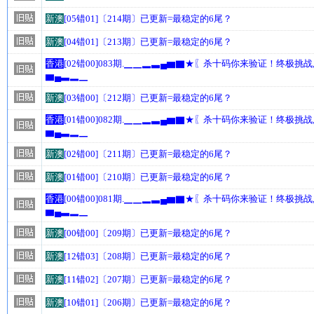
新澳
[05错01]〔214期〕已更新=最稳定的6尾？
新澳
[04错01]〔213期〕已更新=最稳定的6尾？
香港
[02错00]083期.▁▁▂▃▄▆▇★〖杀十码你来验证！终极挑
▆▄▃▂▁
新澳
[03错00]〔212期〕已更新=最稳定的6尾？
香港
[01错00]082期.▁▁▂▃▄▆▇★〖杀十码你来验证！终极挑
▆▄▃▂▁
新澳
[02错00]〔211期〕已更新=最稳定的6尾？
新澳
[01错00]〔210期〕已更新=最稳定的6尾？
香港
[00错00]081期.▁▁▂▃▄▆▇★〖杀十码你来验证！终极挑
▆▄▃▂▁
新澳
[00错00]〔209期〕已更新=最稳定的6尾？
新澳
[12错03]〔208期〕已更新=最稳定的6尾？
新澳
[11错02]〔207期〕已更新=最稳定的6尾？
新澳
[10错01]〔206期〕已更新=最稳定的6尾？