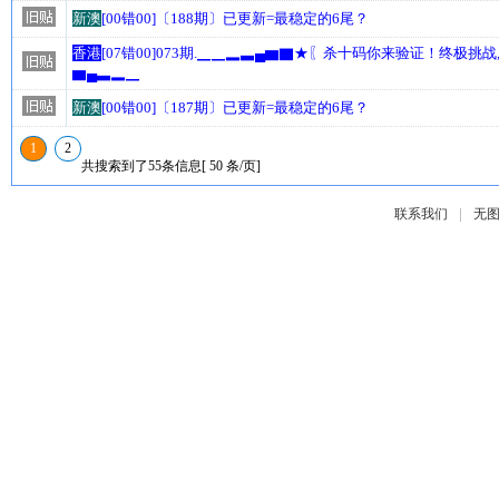
新澳
[00错00]〔188期〕已更新=最稳定的6尾？
香港
[07错00]073期.▁▁▂▃▄▆▇★〖杀十码你来验证！终极挑
▆▄▃▂▁
新澳
[00错00]〔187期〕已更新=最稳定的6尾？
1
2
共搜索到了55条信息[ 50 条/页]
|
联系我们
无