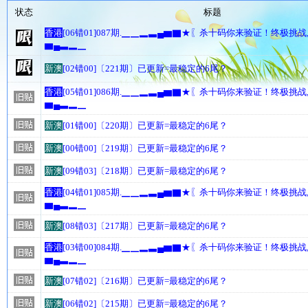
状态
标题
香港
[06错01]087期.▁▁▂▃▄▆▇★〖杀十码你来验证！终极挑
▆▄▃▂▁
新澳
[02错00]〔221期〕已更新=最稳定的6尾？
香港
[05错01]086期.▁▁▂▃▄▆▇★〖杀十码你来验证！终极挑
▆▄▃▂▁
新澳
[01错00]〔220期〕已更新=最稳定的6尾？
新澳
[00错00]〔219期〕已更新=最稳定的6尾？
新澳
[09错03]〔218期〕已更新=最稳定的6尾？
香港
[04错01]085期.▁▁▂▃▄▆▇★〖杀十码你来验证！终极挑
▆▄▃▂▁
新澳
[08错03]〔217期〕已更新=最稳定的6尾？
香港
[03错00]084期.▁▁▂▃▄▆▇★〖杀十码你来验证！终极挑
▆▄▃▂▁
新澳
[07错02]〔216期〕已更新=最稳定的6尾？
新澳
[06错02]〔215期〕已更新=最稳定的6尾？