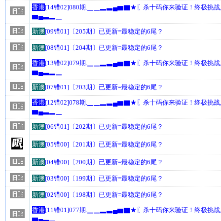
香港
[14错02]080期.▁▁▂▃▄▆▇★〖杀十码你来验证！终极挑
▆▄▃▂▁
新澳
[09错01]〔205期〕已更新=最稳定的6尾？
新澳
[08错01]〔204期〕已更新=最稳定的6尾？
香港
[13错02]079期.▁▁▂▃▄▆▇★〖杀十码你来验证！终极挑
▆▄▃▂▁
新澳
[07错01]〔203期〕已更新=最稳定的6尾？
香港
[12错02]078期.▁▁▂▃▄▆▇★〖杀十码你来验证！终极挑
▆▄▃▂▁
新澳
[06错01]〔202期〕已更新=最稳定的6尾？
新澳
[05错00]〔201期〕已更新=最稳定的6尾？
新澳
[04错00]〔200期〕已更新=最稳定的6尾？
新澳
[03错00]〔199期〕已更新=最稳定的6尾？
新澳
[02错00]〔198期〕已更新=最稳定的6尾？
香港
[11错01]077期.▁▁▂▃▄▆▇★〖杀十码你来验证！终极挑
▆▄▃▂▁