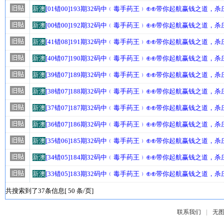
新澳
[01错00]193期32码中﹙毒手药王﹚⊕⊕带你起航赢钱之道，
新澳
[00错00]192期32码中﹙毒手药王﹚⊕⊕带你起航赢钱之道，
新澳
[41错08]191期32码中﹙毒手药王﹚⊕⊕带你起航赢钱之道，
新澳
[40错07]190期32码中﹙毒手药王﹚⊕⊕带你起航赢钱之道，
新澳
[39错07]189期32码中﹙毒手药王﹚⊕⊕带你起航赢钱之道，
新澳
[38错07]188期32码中﹙毒手药王﹚⊕⊕带你起航赢钱之道，
新澳
[37错07]187期32码中﹙毒手药王﹚⊕⊕带你起航赢钱之道，
新澳
[36错07]186期32码中﹙毒手药王﹚⊕⊕带你起航赢钱之道，
新澳
[35错06]185期32码中﹙毒手药王﹚⊕⊕带你起航赢钱之道，
新澳
[34错05]184期32码中﹙毒手药王﹚⊕⊕带你起航赢钱之道，
新澳
[33错05]183期32码中﹙毒手药王﹚⊕⊕带你起航赢钱之道，
共搜索到了37条信息[ 50 条/页]
|
联系我们
无