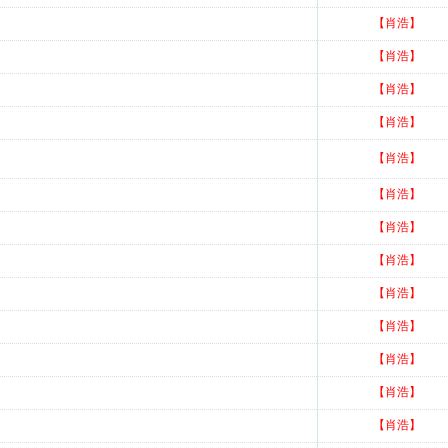
【肖浩】
【肖浩】
【肖浩】
【肖浩】
【肖浩】
【肖浩】
【肖浩】
【肖浩】
【肖浩】
【肖浩】
【肖浩】
【肖浩】
【肖浩】