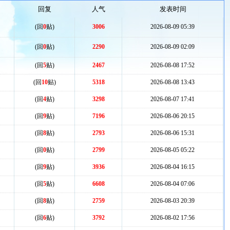
回复
人气
发表时间
(回
0
贴)
3006
2026-08-09 05:39
(回
0
贴)
2290
2026-08-09 02:09
(回
5
贴)
2467
2026-08-08 17:52
(回
10
贴)
5318
2026-08-08 13:43
(回
4
贴)
3298
2026-08-07 17:41
(回
9
贴)
7196
2026-08-06 20:15
(回
8
贴)
2793
2026-08-06 15:31
(回
0
贴)
2799
2026-08-05 05:22
(回
9
贴)
3936
2026-08-04 16:15
(回
5
贴)
6608
2026-08-04 07:06
(回
8
贴)
2759
2026-08-03 20:39
(回
6
贴)
3792
2026-08-02 17:56