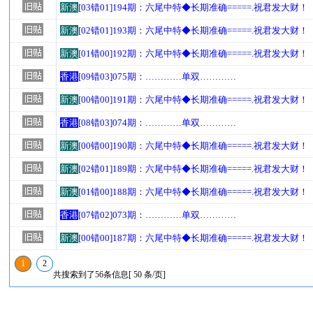
新澳
[03错01]194期：六尾中特◆长期准确=====.祝君发大财！
新澳
[02错01]193期：六尾中特◆长期准确=====.祝君发大财！
新澳
[01错00]192期：六尾中特◆长期准确=====.祝君发大财！
香港
[09错03]075期：…………单双…………
新澳
[00错00]191期：六尾中特◆长期准确=====.祝君发大财！
香港
[08错03]074期：…………单双…………
新澳
[00错00]190期：六尾中特◆长期准确=====.祝君发大财！
新澳
[02错01]189期：六尾中特◆长期准确=====.祝君发大财！
新澳
[01错00]188期：六尾中特◆长期准确=====.祝君发大财！
香港
[07错02]073期：…………单双…………
新澳
[00错00]187期：六尾中特◆长期准确=====.祝君发大财！
1
2
共搜索到了56条信息[ 50 条/页]