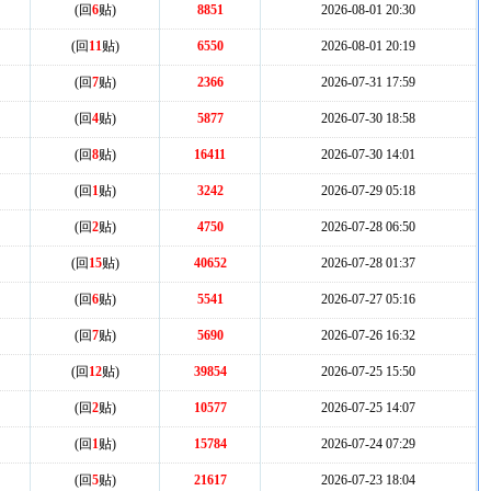
(回
6
贴)
8851
2026-08-01 20:30
(回
11
贴)
6550
2026-08-01 20:19
(回
7
贴)
2366
2026-07-31 17:59
(回
4
贴)
5877
2026-07-30 18:58
(回
8
贴)
16411
2026-07-30 14:01
(回
1
贴)
3242
2026-07-29 05:18
(回
2
贴)
4750
2026-07-28 06:50
(回
15
贴)
40652
2026-07-28 01:37
(回
6
贴)
5541
2026-07-27 05:16
(回
7
贴)
5690
2026-07-26 16:32
(回
12
贴)
39854
2026-07-25 15:50
(回
2
贴)
10577
2026-07-25 14:07
(回
1
贴)
15784
2026-07-24 07:29
(回
5
贴)
21617
2026-07-23 18:04