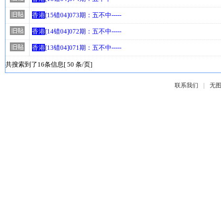
香港
[15错04]073期：五不中-----
香港
[14错04]072期：五不中-----
香港
[13错04]071期：五不中-----
共搜索到了16条信息[ 50 条/页]
|
联系我们
无