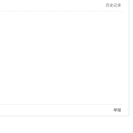
历史记录
举报