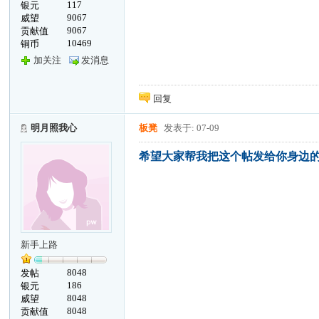
117
银元
9067
威望
9067
贡献值
10469
铜币
加关注
发消息
回复
明月照我心
板凳
发表于: 07-09
希望大家帮我把这个帖发给你身边
新手上路
8048
发帖
186
银元
8048
威望
8048
贡献值