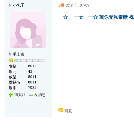
小包子
5楼
发表于: 07-09
┈☆ ┈━☆┈━☆ 顶你无私奉献 
新手上路
8012
发帖
43
银元
8011
威望
8011
贡献值
7982
铜币
加关注
发消息
回复