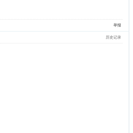
举报
历史记录