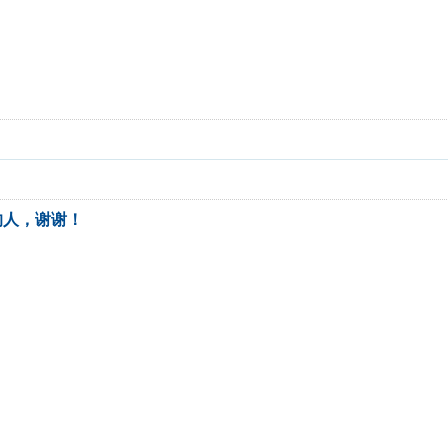
的人，谢谢！