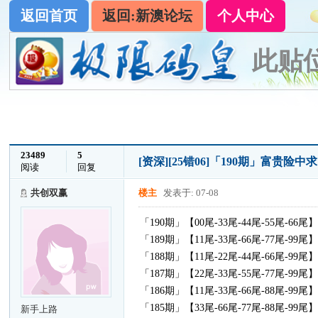
返回首页
返回:新澳论坛
个人中心
此贴
23489
5
[资深]
[25错06]「190期」富贵
阅读
回复
共创双赢
楼主
发表于: 07-08
「190期」【00尾-33尾-44尾-55尾-66尾
「189期」【11尾-33尾-66尾-77尾-99尾
「188期」【11尾-22尾-44尾-66尾-99尾
「187期」【22尾-33尾-55尾-77尾-99尾
「186期」【11尾-33尾-66尾-88尾-99尾
「185期」【33尾-66尾-77尾-88尾-99尾
新手上路