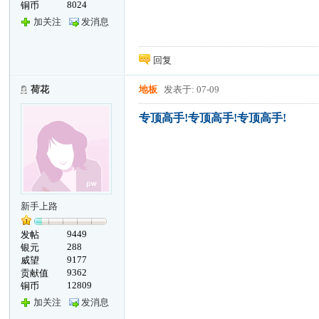
8024
铜币
加关注
发消息
回复
荷花
地板
发表于: 07-09
专顶高手!专顶高手!专顶高手!
新手上路
9449
发帖
288
银元
9177
威望
9362
贡献值
12809
铜币
加关注
发消息