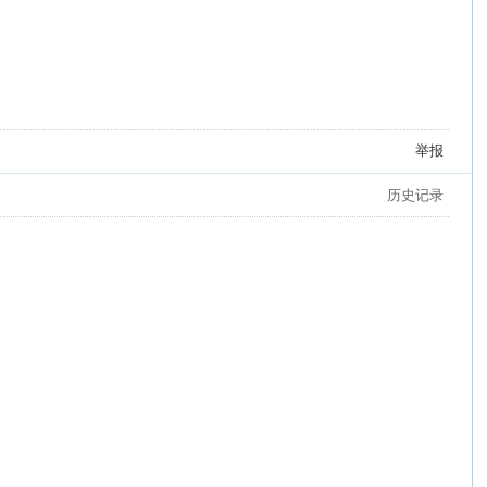
举报
历史记录