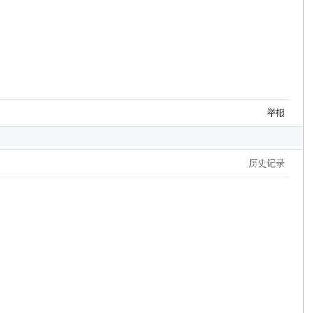
举报
历史记录