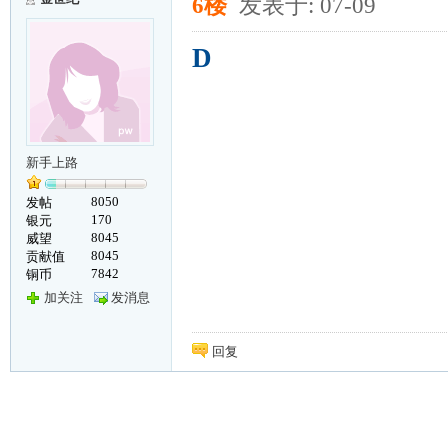
6楼
发表于: 07-09
D
新手上路
8050
发帖
170
银元
8045
威望
8045
贡献值
7842
铜币
加关注
发消息
回复