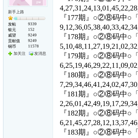
4,27,31,24,13,01,45,22,2
新手上路
『177期』○②⑧码中○「39,22,14
9339
发帖
9,12,36,05,38,40,33,42,3
152
银元
9249
『178期』○②⑧码中○「36,41,46
威望
9249
贡献值
5,10,48,11,27,19,21,02,3
11578
铜币
加关注
发消息
『179期』○②⑧码中○「41,43,45
6,25,19,46,29,22,11,09,0
『180期』○②⑧码中○「40,35,38
7,29,34,46,41,24,02,47,3
『181期』○②⑧码中○「07,18,46
2,26,01,42,49,19,17,29,3
『182期』○②⑧码中○「41,26,01
6,21,45,27,28,12,13,37,4
『183期』○②⑧码中○「29,24,35