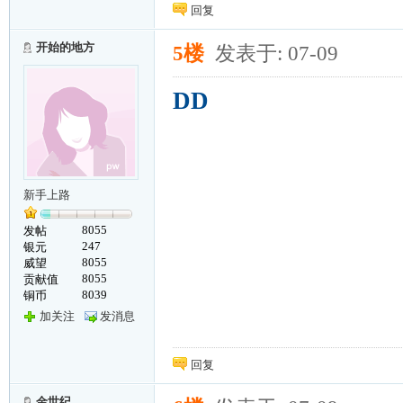
回复
开始的地方
5楼
发表于: 07-09
DD
新手上路
8055
发帖
247
银元
8055
威望
8055
贡献值
8039
铜币
加关注
发消息
回复
金世纪