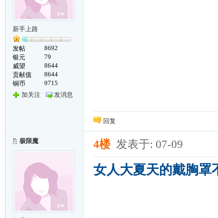
新手上路
8692
发帖
79
银元
8644
威望
8644
贡献值
9715
铜币
加关注
发消息
回复
极限魔
4楼
发表于: 07-09
女人大夏天的戴胸罩