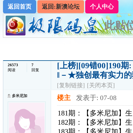
返回首页
返回:新澳论坛
个人中心
此贴位
[上榜]
[09错00]1
26573
7
阅读
回复
‖－★独创最有实力的
[复制链接]
[关闭本页]
多米尼加
楼主
发表于: 07-08
181期：【多米尼加】
182期：【多米尼加】
183期：【多米尼加】