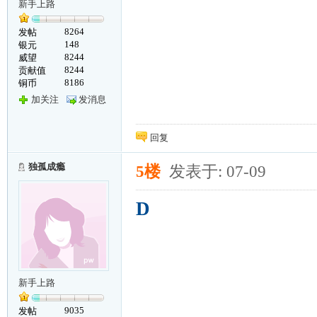
新手上路
8264
发帖
148
银元
8244
威望
8244
贡献值
8186
铜币
加关注
发消息
回复
独孤成瘾
5楼
发表于: 07-09
D
新手上路
9035
发帖