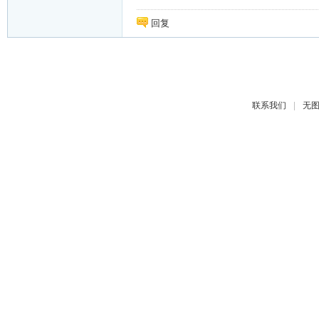
回复
|
联系我们
无