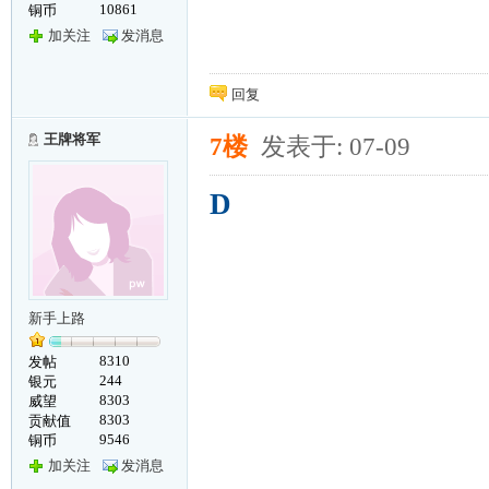
10861
铜币
加关注
发消息
回复
王牌将军
7楼
发表于: 07-09
D
新手上路
8310
发帖
244
银元
8303
威望
8303
贡献值
9546
铜币
加关注
发消息