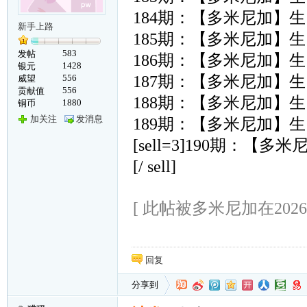
184期：【多米尼加】
新手上路
185期：【多米尼加】
583
发帖
186期：【多米尼加】
1428
银元
556
187期：【多米尼加】
威望
556
贡献值
188期：【多米尼加】
1880
铜币
加关注
发消息
189期：【多米尼加】
[sell=3]190期：
[/ sell]
[ 此帖被多米尼加在2026-0
回复
分享到