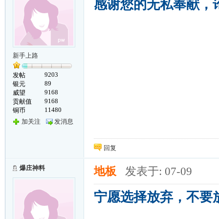
感谢您的无私奉献，
新手上路
9203
发帖
89
银元
9168
威望
9168
贡献值
11480
铜币
加关注
发消息
回复
爆庄神料
地板
发表于: 07-09
宁愿选择放弃，不要