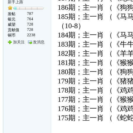
新手上路
186期；主一肖 （《狗
787
发帖
185期；主一肖 （《马
764
银元
728
（10-8）
威望
728
贡献值
184期；主一肖 （《马
2238
铜币
加关注
发消息
183期；主一肖 （《牛
182期；主一肖 （《羊
181期；主一肖 （《猴
180期；主一肖 （《狗
179期；主一肖 （《猪
178期；主一肖 （《鸡
177期；主一肖 （《猴
176期；主一肖 （《鸡
175期；主一肖 （《蛇