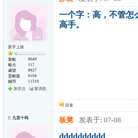
一个字：高，不管怎
高手。
新手上路
9049
发帖
117
银元
8927
威望
9104
贡献值
11519
铜币
加关注
发消息
回复
九宫十码
板凳
发表于: 07-08
dddddddddd