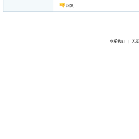
回复
|
联系我们
无