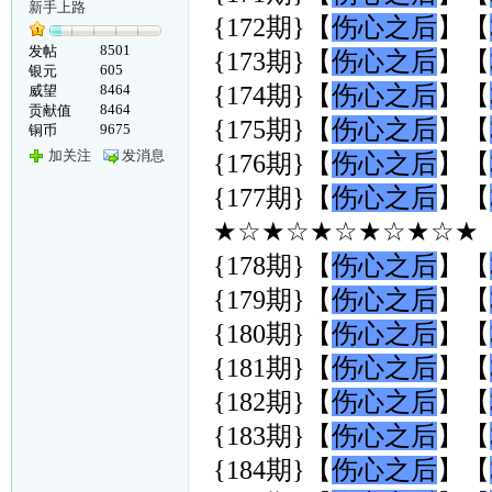
新手上路
{172期}【
伤心之后
】【
8501
发帖
{173期}【
伤心之后
】【
605
银元
8464
{174期}【
伤心之后
】【
威望
8464
贡献值
{175期}【
伤心之后
】【
9675
铜币
加关注
发消息
{176期}【
伤心之后
】【
{177期}【
伤心之后
】【
★☆★☆★☆★☆★☆★【
{178期}【
伤心之后
】【
{179期}【
伤心之后
】【
{180期}【
伤心之后
】【
{181期}【
伤心之后
】【
{182期}【
伤心之后
】【
{183期}【
伤心之后
】【
{184期}【
伤心之后
】【