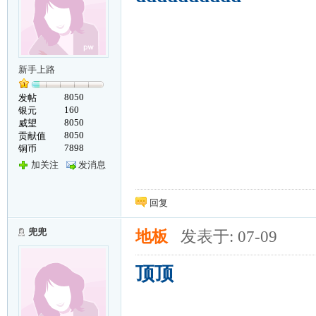
新手上路
8050
发帖
160
银元
8050
威望
8050
贡献值
7898
铜币
加关注
发消息
回复
兜兜
地板
发表于: 07-09
顶顶