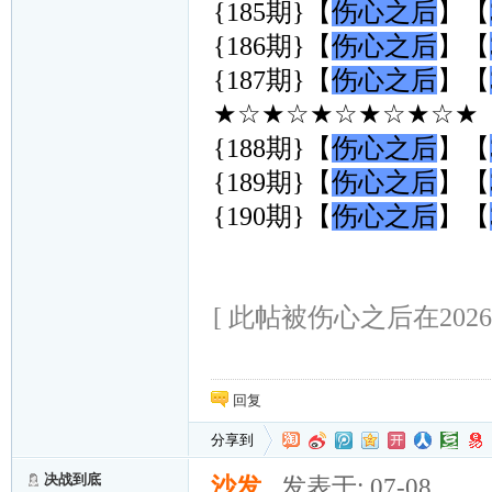
{185期}【
伤心之后
】【
{186期}【
伤心之后
】【
{187期}【
伤心之后
】【
★☆★☆★☆★☆★☆★【
{188期}【
伤心之后
】【
{189期}【
伤心之后
】【
{190期}【
伤心之后
】【
[ 此帖被伤心之后在2026-0
回复
分享到
决战到底
沙发
发表于: 07-08