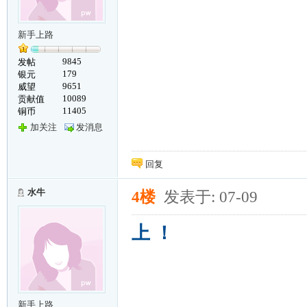
新手上路
9845
发帖
179
银元
9651
威望
10089
贡献值
11405
铜币
加关注
发消息
回复
水牛
4楼
发表于: 07-09
上 ！
新手上路