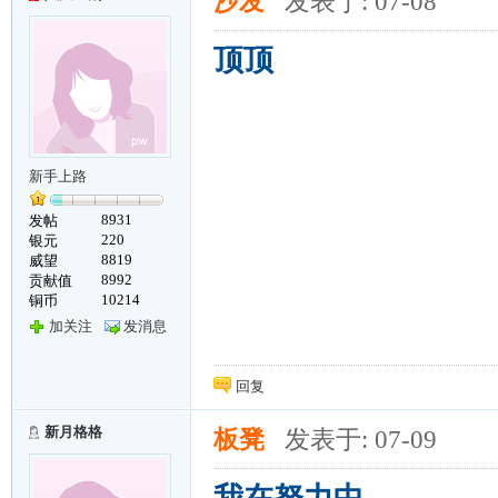
沙发
发表于: 07-08
顶顶
新手上路
8931
发帖
220
银元
8819
威望
8992
贡献值
10214
铜币
加关注
发消息
回复
新月格格
板凳
发表于: 07-09