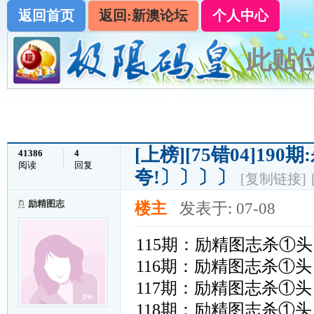
返回首页
返回:新澳论坛
个人中心
此贴位
[上榜]
[75错04]1
41386
4
阅读
回复
夸!〕〕〕〕
[复制链接]
励精图志
楼主
发表于: 07-08
115期：励精图志杀①头﹙ 
116期：励精图志杀①头﹙ 
117期：励精图志杀①头﹙ 
118期：励精图志杀①头﹙ 