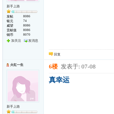
新手上路
8086
发帖
74
银元
8086
威望
8086
贡献值
8070
铜币
加关注
发消息
回复
火红一生
6楼
发表于: 07-08
真幸运
新手上路