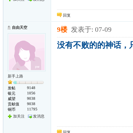
回复
自由天空
9楼
发表于: 07-09
没有不败的的神话，
新手上路
9148
发帖
1056
银元
9038
威望
9038
贡献值
11795
铜币
加关注
发消息
回复