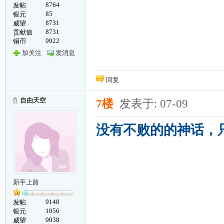
8764
发帖
85
银元
8731
威望
8731
贡献值
9922
铜币
加关注
发消息
回复
自由天空
7楼
发表于: 07-09
没有不败的的神话，
新手上路
9148
发帖
1056
银元
9038
威望