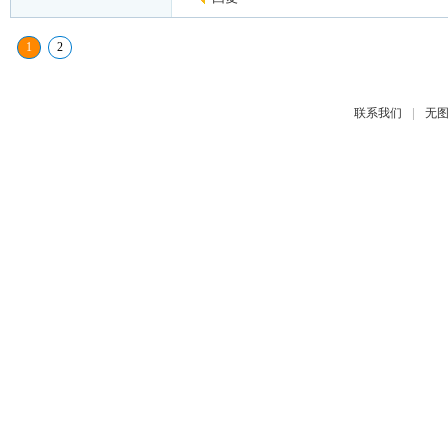
1
2
|
联系我们
无