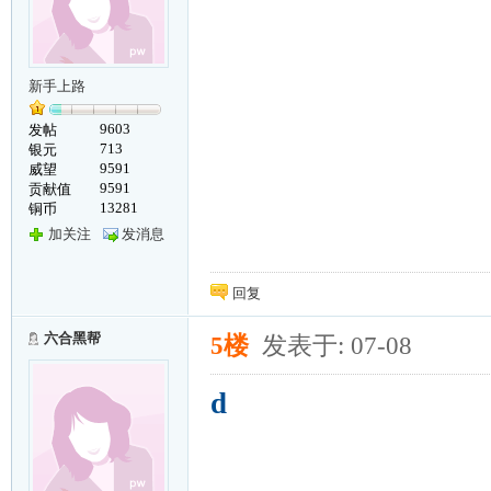
新手上路
9603
发帖
713
银元
9591
威望
9591
贡献值
13281
铜币
加关注
发消息
回复
六合黑帮
5楼
发表于: 07-08
d