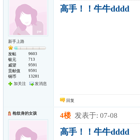
高手！！牛牛dddd
新手上路
9603
发帖
713
银元
9591
威望
9591
贡献值
13281
铜币
加关注
发消息
回复
枪纹身的女孩
4楼
发表于: 07-08
高手！！牛牛dddd