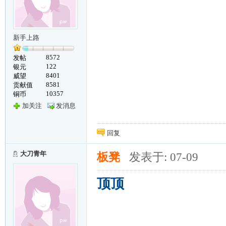
新手上路
8572
发帖
122
银元
8401
威望
8581
贡献值
10357
铜币
加关注
发消息
回复
大刀青年
板凳
发表于: 07-09
顶顶