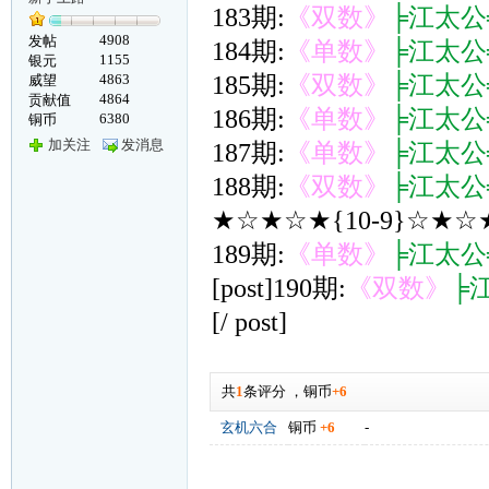
183期:
《双数》
╞江太公
4908
发帖
184期:
《单数》
╞江太公
1155
银元
4863
185期:
《双数》
╞江太公
威望
4864
贡献值
186期:
《单数》
╞江太公
6380
铜币
加关注
发消息
187期:
《单数》
╞江太公
188期:
《双数》
╞江太公
★☆★☆★{10-9}☆★
189期:
《单数》
╞江太公
[post]190期:
《双数》
╞
[/ post]
共
1
条评分
，
铜币
+6
玄机六合
铜币
+6
-