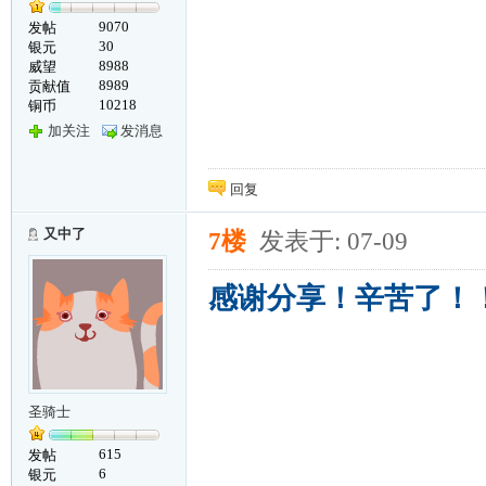
9070
发帖
30
银元
8988
威望
8989
贡献值
10218
铜币
加关注
发消息
回复
又中了
7楼
发表于: 07-09
感谢分享！辛苦了！
圣骑士
615
发帖
6
银元