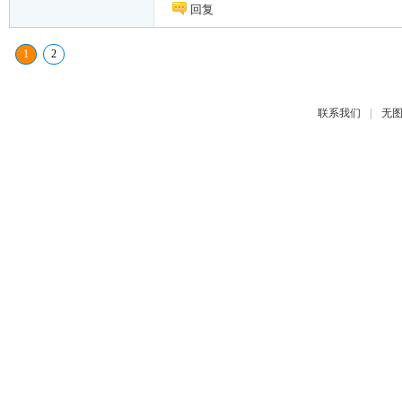
回复
1
2
|
联系我们
无