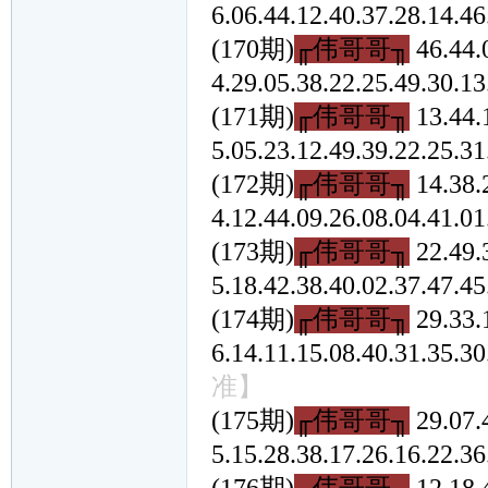
6.06.44.12.40.37.28.14
(170期)
╓伟哥哥╖
46.44.0
4.29.05.38.22.25.49.30
(171期)
╓伟哥哥╖
13.44.1
5.05.23.12.49.39.22.25
(172期)
╓伟哥哥╖
14.38.2
4.12.44.09.26.08.04.41
(173期)
╓伟哥哥╖
22.49.3
5.18.42.38.40.02.37.47
(174期)
╓伟哥哥╖
29.33.1
6.14.11.15.08.40.31.35
准】
(175期)
╓伟哥哥╖
29.07.4
5.15.28.38.17.26.16.22