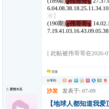
(189期)
╓伟哥哥╖
27.37.0
6.04.08.38.18.25.11.34
准】
(190期)
╓伟哥哥╖
14.02.1
7.19.41.03.16.43.09.05.
[ 此帖被伟哥哥在2026-07
回复
分享到
爱情木瓜
沙发
发表于: 07-09
【地球人都知道我爱