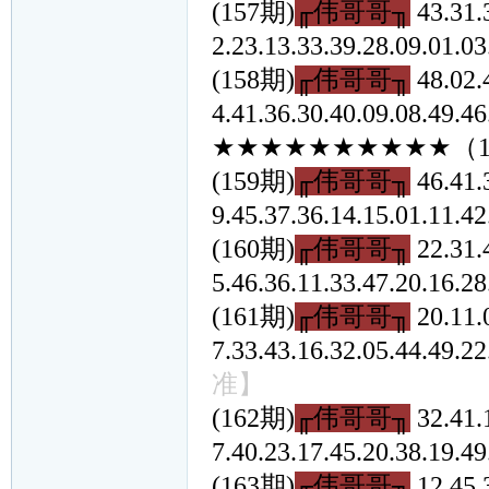
(157期)
╓伟哥哥╖
43.31.3
2.23.13.33.39.28.09.01
(158期)
╓伟哥哥╖
48.02.4
4.41.36.30.40.09.08.49
★★★★★★★★★★（1
(159期)
╓伟哥哥╖
46.41.3
9.45.37.36.14.15.01.11
(160期)
╓伟哥哥╖
22.31.4
5.46.36.11.33.47.20.16
(161期)
╓伟哥哥╖
20.11.0
7.33.43.16.32.05.44.49
准】
(162期)
╓伟哥哥╖
32.41.1
7.40.23.17.45.20.38.19
(163期)
╓伟哥哥╖
12.45.3