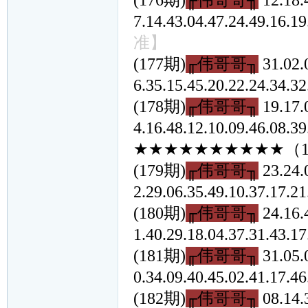
(176期)
╓伟哥哥╖
12.18.4
7.14.43.04.47.24.49.16
准】
(177期)
╓伟哥哥╖
31.02.0
6.35.15.45.20.22.24.34
(178期)
╓伟哥哥╖
19.17.0
4.16.48.12.10.09.46.08
★★★★★★★★★★（1
(179期)
╓伟哥哥╖
23.24.0
2.29.06.35.49.10.37.17
(180期)
╓伟哥哥╖
24.16.4
1.40.29.18.04.37.31.43
(181期)
╓伟哥哥╖
31.05.0
0.34.09.40.45.02.41.17
(182期)
╓伟哥哥╖
08.14.3