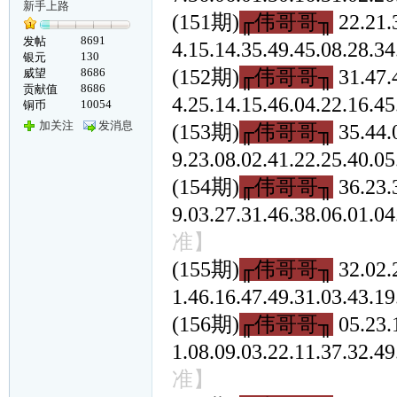
新手上路
(151期)
╓伟哥哥╖
22.21.3
8691
发帖
4.15.14.35.49.45.08.28
130
银元
8686
(152期)
╓伟哥哥╖
31.47.4
威望
8686
贡献值
4.25.14.15.46.04.22.16
10054
铜币
加关注
发消息
(153期)
╓伟哥哥╖
35.44.0
9.23.08.02.41.22.25.40
(154期)
╓伟哥哥╖
36.23.3
9.03.27.31.46.38.06.01
准】
(155期)
╓伟哥哥╖
32.02.2
1.46.16.47.49.31.03.43
(156期)
╓伟哥哥╖
05.23.1
1.08.09.03.22.11.37.32
准】