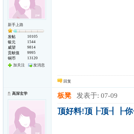
新手上路
10105
发帖
1544
银元
9814
威望
9995
贡献值
13120
铜币
加关注
发消息
回复
高深玄学
板凳
发表于: 07-09
顶好料!顶┠顶┨┠