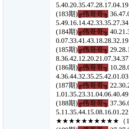
5.40.20.35.47.28.17.04
(183期)
╓伟哥哥╖
36.47.0
5.49.16.14.42.33.35.27
(184期)
╓伟哥哥╖
40.21.3
0.07.33.41.43.18.28.32
(185期)
╓伟哥哥╖
29.28.1
8.36.42.12.20.21.07.34
(186期)
╓伟哥哥╖
10.28.0
4.36.44.32.35.25.42.01
(187期)
╓伟哥哥╖
22.30.2
1.01.35.23.31.04.06.40
(188期)
╓伟哥哥╖
37.36.0
5.11.35.44.15.08.16.01
★★★★★★★★★★（1