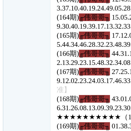
3.37.10.40.19.24.49.05
(164期)
╓伟哥哥╖
15.05.2
9.30.40.19.39.17.13.32
(165期)
╓伟哥哥╖
17.12.0
5.44.34.46.28.32.23.48
(166期)
╓伟哥哥╖
44.31.1
2.13.29.23.15.48.32.34
(167期)
╓伟哥哥╖
27.25.1
9.12.02.23.24.03.17.46
准】
(168期)
╓伟哥哥╖
43.01.0
6.31.26.08.13.09.39.23
★★★★★★★★★★（1
(169期)
╓伟哥哥╖
01.38.3