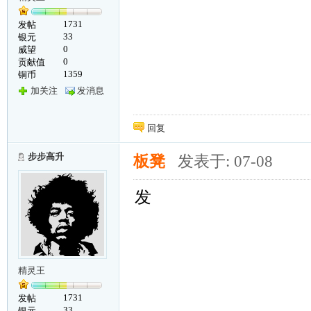
1731
发帖
33
银元
0
威望
0
贡献值
1359
铜币
加关注
发消息
回复
步步高升
板凳
发表于: 07-08
发
精灵王
1731
发帖
33
银元