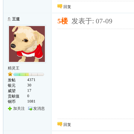
回复
王道
5楼
发表于: 07-09
精灵王
4371
发帖
30
银元
17
威望
0
贡献值
1081
铜币
加关注
发消息
回复