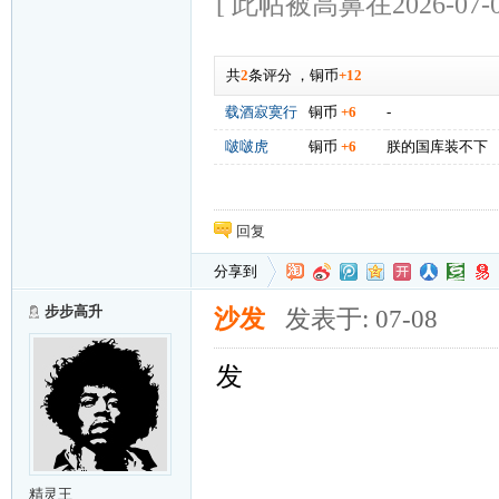
[ 此帖被高鼻在2026-07-0
共
2
条评分
，
铜币
+12
载酒寂寞行
铜币
+6
-
啵啵虎
铜币
+6
朕的国库装不下
回复
分享到
步步高升
沙发
发表于: 07-08
发
精灵王