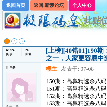
返回首页
返回:新澳论坛
个人中心
此贴位
1
2
3
[上榜]
[40错01]1
69224
26
阅读
回复
之一，大家更容易中
高鼻
楼主
发表于: 07-08
150期：高鼻精选杀八码：〖16
151期：高鼻精选杀八码：〖16
152期：高鼻精选杀八码：〖34
153期：高鼻精选杀八码：〖31
新手上路