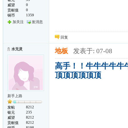
0
威望
0
贡献值
1359
铜币
加关注
发消息
回复
水无灵
地板
发表于: 07-08
高手！！牛牛牛牛牛
顶顶顶顶顶顶
新手上路
8212
发帖
235
银元
8212
威望
8212
贡献值
8198
铜币