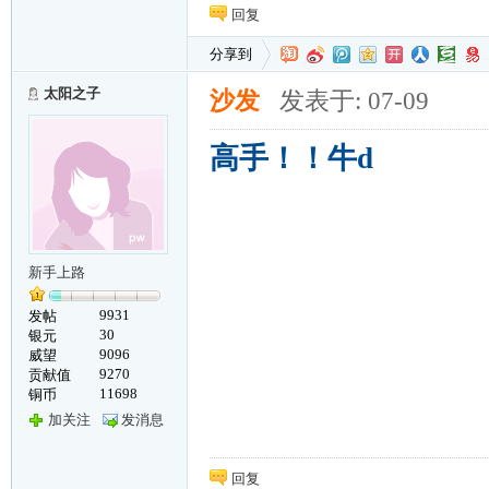
回复
分享到
太阳之子
沙发
发表于: 07-09
高手！！牛d
新手上路
9931
发帖
30
银元
9096
威望
9270
贡献值
11698
铜币
加关注
发消息
回复