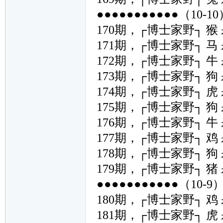
●●●●●●●●●●●（10-1
170期，┌博士家野┐ 猴 杀
171期，┌博士家野┐ 马 杀
172期，┌博士家野┐ 牛 杀
173期，┌博士家野┐ 狗 杀
174期，┌博士家野┐ 虎 杀
175期，┌博士家野┐ 狗 杀
176期，┌博士家野┐ 牛 杀
177期，┌博士家野┐ 鸡 杀
178期，┌博士家野┐ 狗 杀
179期，┌博士家野┐ 猪 杀
●●●●●●●●●●●（10-9
180期，┌博士家野┐ 鸡 杀
181期，┌博士家野┐ 虎 杀