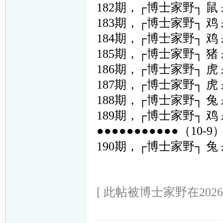
182期，┌博士家野┐ 鼠 杀
183期，┌博士家野┐ 鸡 杀
184期，┌博士家野┐ 鸡 杀
185期，┌博士家野┐ 猪 杀
186期，┌博士家野┐ 虎 杀
187期，┌博士家野┐ 虎 杀
188期，┌博士家野┐ 兔 杀
189期，┌博士家野┐ 鸡 杀
●●●●●●●●●●●（10-9
190期，┌博士家野┐ 兔 杀
[ 此帖被博士家野在2026-0