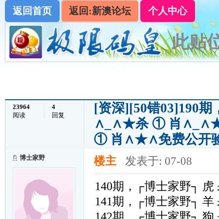
返回首页
返回:新澳论坛
个人中心
此贴位
[资深]
[50错03]19
23964
4
阅读
回复
∧_∧★杀 ① 肖∧_∧
① 肖∧★∧免费公开
博士家野
楼主
发表于: 07-08
140期，┌博士家野┐ 虎 杀
141期，┌博士家野┐ 羊 杀
142期，┌博士家野┐ 狗 杀