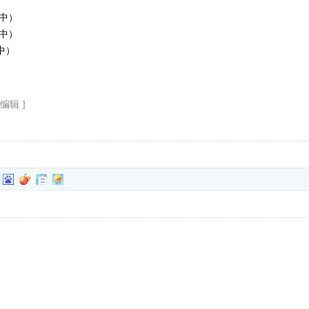
（中）
（中）
中）
新编辑 ]