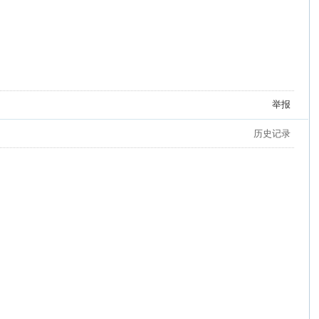
举报
历史记录