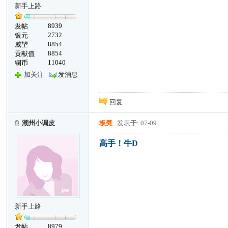
新手上路
8939
发帖
2732
银元
8854
威望
8854
贡献值
11040
铜币
加关注
发消息
回复
潮州小调皮
板凳
发表于: 07-09
高手！牛D
新手上路
8979
发帖