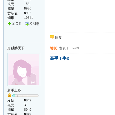
153
银元
8936
威望
8936
贡献值
10341
铜币
加关注
发消息
回复
独醉天下
地板
发表于: 07-09
高手！牛D
新手上路
8049
发帖
31
银元
8049
威望
8049
贡献值