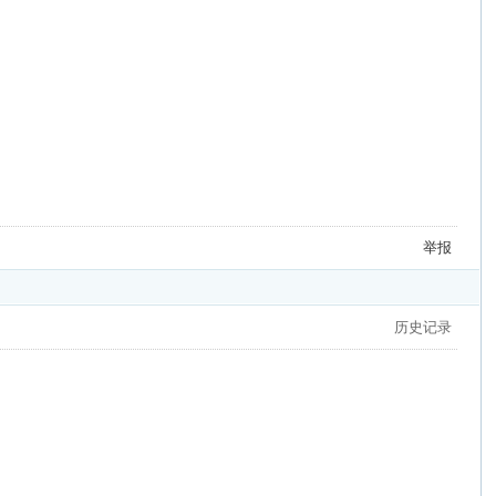
举报
历史记录