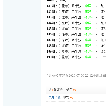
------【10-10】
181期：〖蓝单〗杀半波
╭李洋╮
k：红1
182期：〖蓝双〗杀半波
╭李洋╮
k：蓝4
183期：〖红单〗杀半波
╭李洋╮
k：红2
184期：〖红双〗杀半波
╭李洋╮
k：红0
185期：〖红单〗杀半波
╭李洋╮
k：蓝3
186期：〖绿单〗杀半波
╭李洋╮
k：红2
187期：〖绿双〗杀半波
╭李洋╮
k：红0
188期：〖红双〗杀半波
╭李洋╮
k：绿1
189期：〖蓝单〗杀半波
╭李洋╮
k：蓝1
190期：〖蓝单〗杀半波
╭李洋╮
k：??
[ 此帖被李洋在2026-07-08 22:12重新编辑
共
1
条评分
，
铜币
+6
风那个吹
铜币
+6
-