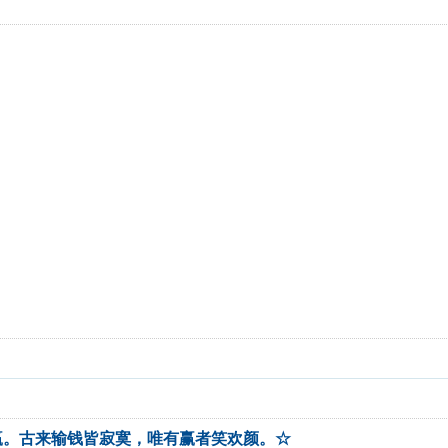
赢。古来输钱皆寂寞，唯有赢者笑欢颜。☆