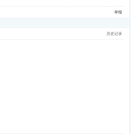
举报
历史记录