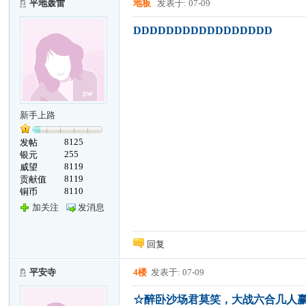
平地轰雷
地板
发表于: 07-09
DDDDDDDDDDDDDDDDD
新手上路
8125
发帖
255
银元
8119
威望
8119
贡献值
8110
铜币
加关注
发消息
回复
平安寺
4楼
发表于: 07-09
☆醉卧沙场君莫笑，大战六合几人