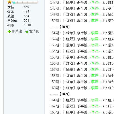
147期：〖绿单〗杀半波
╭李洋╮
k：红1
559
发帖
148期：〖绿单〗杀半波
╭李洋╮
k：蓝4
424
银元
149期：〖红双〗杀半波
╭李洋╮
k：绿2
554
威望
554
贡献值
150期：〖红双〗杀半波
╭李洋╮
k：蓝0
1510
铜币
------【10-9】
加关注
发消息
151期：〖绿单〗杀半波
╭李洋╮
k：蓝3
152期：〖红双〗杀半波
╭李洋╮
k：红4
153期：〖蓝单〗杀半波
╭李洋╮
k：蓝4
154期：〖绿双〗杀半波
╭李洋╮
k：蓝4
155期：〖蓝单〗杀半波
╭李洋╮
k：红0
156期：〖红双〗杀半波
╭李洋╮
k：红0
157期：〖绿单〗杀半波
╭李洋╮
k：红4
158期：〖红单〗杀半波
╭李洋╮
k：绿1
159期：〖红单〗杀半波
╭李洋╮
k：绿3
160期：〖红单〗杀半波
╭李洋╮
k：红0
------【10-9】
161期：〖红双〗杀半波
╭李洋╮
k：红0
162期：〖蓝双〗杀半波
╭李洋╮
k：绿3
163期：〖绿单〗杀半波
╭李洋╮
k：蓝3