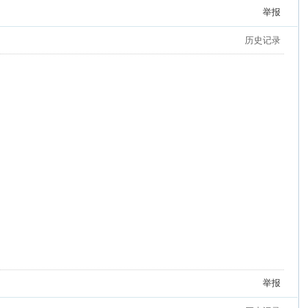
举报
历史记录
举报