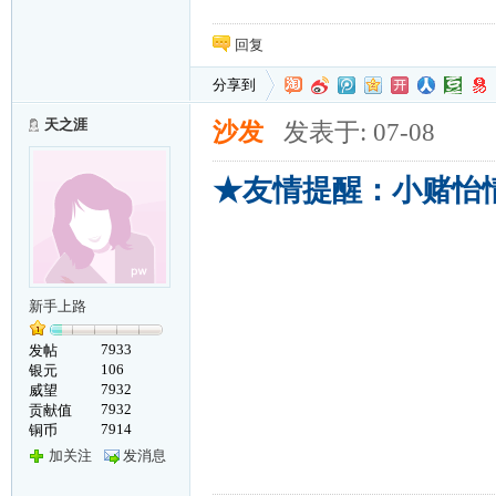
回复
分享到
天之涯
沙发
发表于: 07-08
★友情提醒：小赌怡
新手上路
7933
发帖
106
银元
7932
威望
7932
贡献值
7914
铜币
加关注
发消息