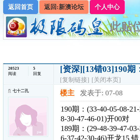
返回首页
返回:新澳论坛
个人中心
此贴位
[资深]
[13错03]1
20523
5
阅读
回复
[复制链接]
[关闭本页]
七十二孔
楼主
发表于: 07-08
190期：(33-40-05-08-21-2
8-30-47-46-01)开00对
189期：(29-48-39-47-03-3
6-37-42-30-46)开龙15 错