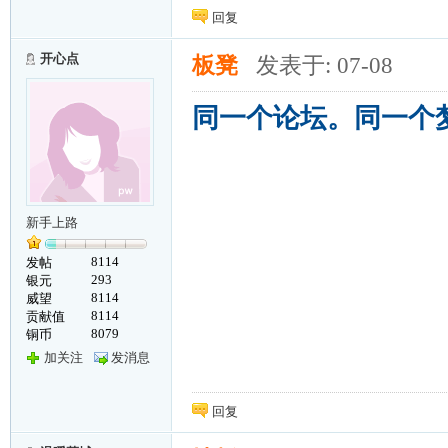
回复
开心点
板凳
发表于: 07-08
同一个论坛。同一个
新手上路
8114
发帖
293
银元
8114
威望
8114
贡献值
8079
铜币
加关注
发消息
回复