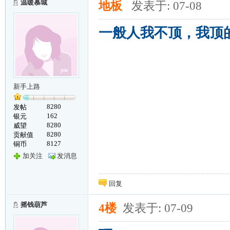
温暖慕城
地板
发表于: 07-08
一般人我不顶，我顶
新手上路
8280
发帖
162
银元
8280
威望
8280
贡献值
8127
铜币
加关注
发消息
回复
摇钱葫芦
4楼
发表于: 07-09