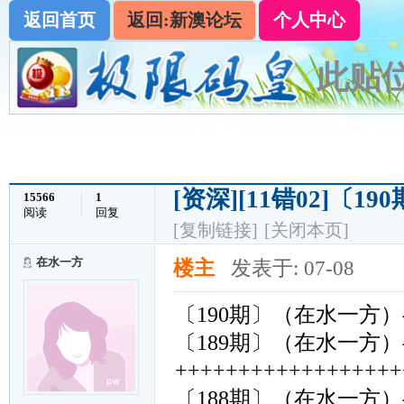
返回首页
返回:新澳论坛
个人中心
此贴位
[资深]
[11错02]〔1
15566
1
阅读
回复
[复制链接]
[关闭本页]
在水一方
楼主
发表于: 07-08
〔190期〕（在水一方
〔189期〕（在水一方
+++++++++++++++++
〔188期〕（在水一方