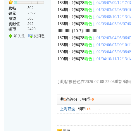
183期：特码28
粉色
〖04/06/07/09/12/17/18
592
发帖
184期：特码28
粉色
〖01/02/03/07/08/09/10
2397
银元
185期：特码28
粉色
〖04/06/08/10/12/13/14
565
威望
565
贡献值
186期：特码28
粉色
〖02/03/04/05/06/07/08
2420
铜币
ⅠⅠⅠⅠⅠⅠⅠⅠⅠⅠⅠⅠ{10-7}ⅠⅠⅠⅠⅠⅠⅠⅠⅠⅠⅠⅠ
加关注
发消息
187期：特码28
粉色
〖01/02/03/04/05/06/07
188期：特码28
粉色
〖01/02/06/07/09/10/11
189期：特码28
粉色
〖02/03/04/05/06/08/09
190期：特码28
粉色
〖01/04/10/11/12/13/14
[ 此帖被粉色在2026-07-08 22:06重新编辑
共
1
条评分
，
铜币
+6
上海双波
铜币
+6
-