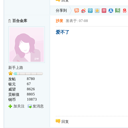
回复
分享到
百合金库
沙发
发表于: 07-08
爱不了
新手上路
8780
发帖
67
银元
8626
威望
8805
贡献值
10873
铜币
加关注
发消息
回复