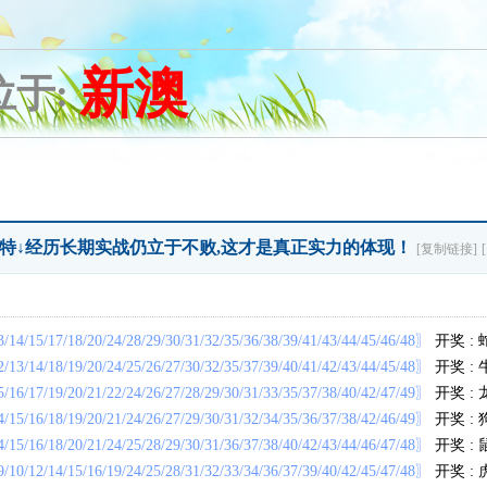
新澳
位于:
码28中特↓经历长期实战仍立于不败,这才是真正实力的体现！
[复制链接]
/14/15/17/18/20/24/28/29/30/31/32/35/36/38/39/41/43/44/45/46/48〗
开奖 : 
/13/14/18/19/20/24/25/26/27/30/32/35/37/39/40/41/42/43/44/45/48〗
开奖 : 
/16/17/19/20/21/22/24/26/27/28/29/30/31/33/35/37/38/40/42/47/49〗
开奖 : 
/15/16/18/19/20/21/24/26/27/29/30/31/32/34/35/36/37/38/42/46/49〗
开奖 : 
/15/16/18/20/21/24/25/28/29/30/31/36/37/38/40/42/43/44/46/47/48〗
开奖 : 
/10/12/14/15/16/19/24/25/28/31/32/33/34/36/37/39/40/42/45/47/48〗
开奖 : 