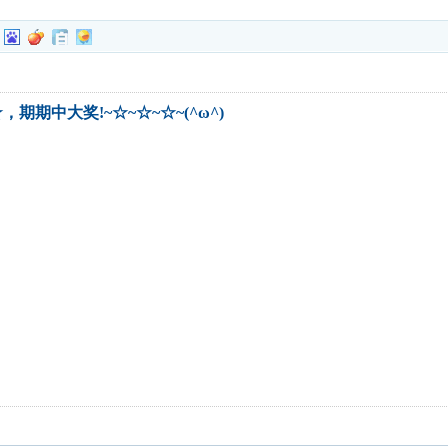
期中大奖!~☆~☆~☆~(^ω^)