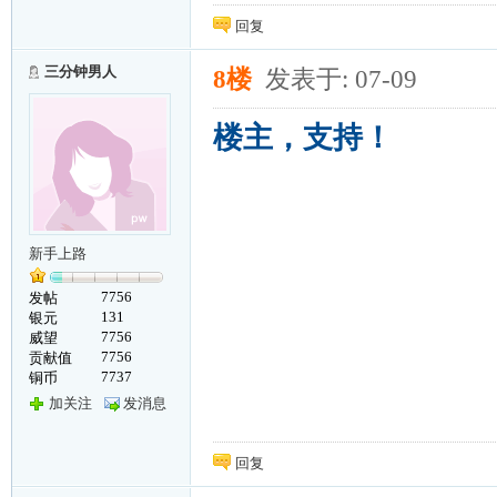
回复
三分钟男人
8楼
发表于: 07-09
楼主，支持！
新手上路
7756
发帖
131
银元
7756
威望
7756
贡献值
7737
铜币
加关注
发消息
回复