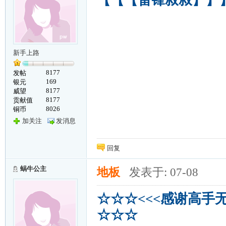
【【【雷锋叔叔】】】
新手上路
8177
发帖
169
银元
8177
威望
8177
贡献值
8026
铜币
加关注
发消息
回复
蜗牛公主
地板
发表于: 07-08
☆☆☆<<<感谢高手无
☆☆☆