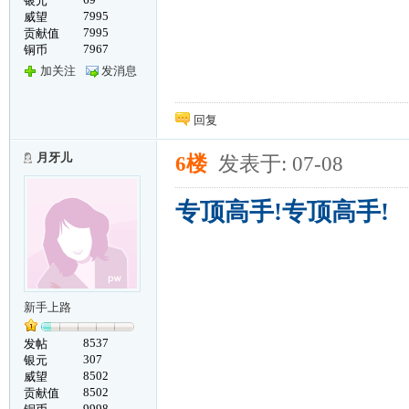
银元
7995
威望
7995
贡献值
7967
铜币
加关注
发消息
回复
月牙儿
6楼
发表于: 07-08
专顶高手!专顶高手!
新手上路
8537
发帖
307
银元
8502
威望
8502
贡献值
9998