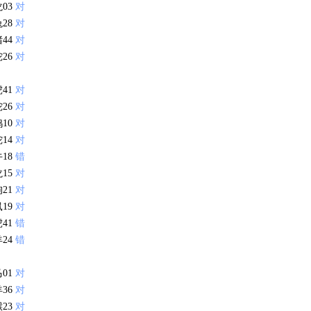
龙03
对
兔28
对
猪44
对
蛇26
对
虎41
对
蛇26
对
鸡10
对
蛇14
对
牛18
错
龙15
对
狗21
对
鼠19
对
虎41
错
羊24
错
马01
对
羊36
对
猴23
对