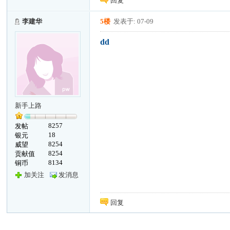
回复
李建华
5楼
发表于: 07-09
dd
新手上路
8257
发帖
18
银元
8254
威望
8254
贡献值
8134
铜币
加关注
发消息
回复