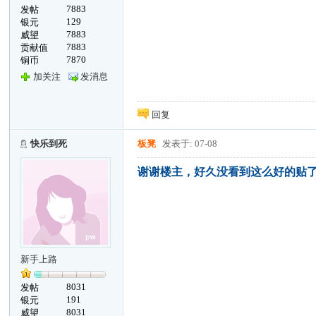
7883
发帖
129
银元
7883
威望
7883
贡献值
7870
铜币
加关注
发消息
回复
快乐到死
板凳
发表于: 07-08
谢谢楼主，好久没看到这么好的贴
新手上路
8031
发帖
191
银元
8031
威望