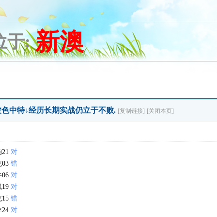
新澳
位于:
原创波色中特↓经历长期实战仍立于不败.
[复制链接]
[关闭本页]
狗21
对
龙03
错
牛06
对
鼠19
对
龙15
错
羊24
对