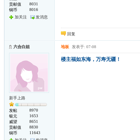
8031
贡献值
8016
铜币
加关注
发消息
回复
六合白姐
地板
发表于: 07-08
楼主福如东海，万寿无疆！
新手上路
8970
发帖
1653
银元
8651
威望
8830
贡献值
11643
铜币